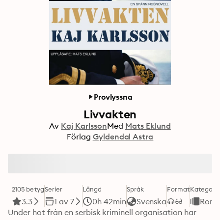
Provlyssna
Livvakten
Av
Kaj Karlsson
Med
Mats Eklund
Förlag
Gyldendal Astra
2105 betyg
Serier
Längd
Språk
Format
Kategori
3.3
1 av 7
0h 42min
Svenska
Roma
Under hot från en serbisk kriminell organisation har 