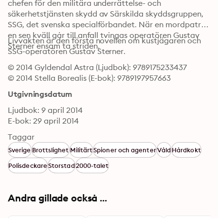
chefen för den militära underrättelse- och 
säkerhetstjänsten skydd av Särskilda skyddsgruppen, 
SSG, det svenska specialförbandet. När en mordpatrull 
en sen kväll går till anfall tvingas operatören Gustav 
Livvakten är den första novellen om kustjägaren och 
Sterner ensam ta striden.
SSG-operatören Gustav Sterner.
© 2014 Gyldendal Astra (Ljudbok): 9789175233437
© 2014 Stella Borealis (E-bok): 9789197957663
Utgivningsdatum
Ljudbok: 9 april 2014
E-bok: 29 april 2014
Taggar
Sverige
Brottslighet
Militärt
Spioner och agenter
Våld
Hårdkokt
Polisdeckare
Storstad
2000-talet
Andra gillade också ...