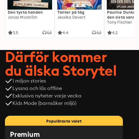
Den tysta handen
Tanter på tåg
Pauline Dunker 
Jonas Moström
Jessika Devert
den sista sanni
Tony Fischier
3.5
4.4
4.2
Därför kommer
du älska Storytel
1 miljon stories
Lyssna och läs offline
Exklusiva nyheter varje vecka
Kids Mode (barnsäker miljö)
Populäraste valet
Premium