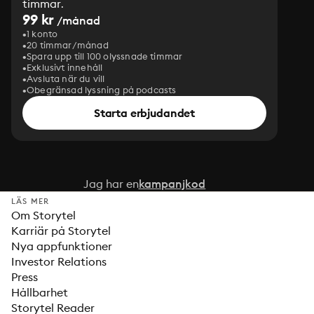
timmar.
99 kr
/månad
1 konto
20 timmar/månad
Spara upp till 100 olyssnade timmar
Exklusivt innehåll
Avsluta när du vill
Obegränsad lyssning på podcasts
Starta erbjudandet
Jag har en
kampanjkod
LÄS MER
Om Storytel
Karriär på Storytel
Nya appfunktioner
Investor Relations
Press
Hållbarhet
Storytel Reader