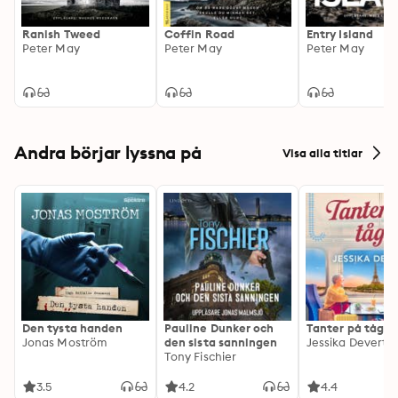
Ranish Tweed
Coffin Road
Entry Island
Peter May
Peter May
Peter May
Andra börjar lyssna på
Visa alla titlar
Den tysta handen
Pauline Dunker och
Tanter på tåg
Jonas Moström
den sista sanningen
Jessika Devert
Tony Fischier
3.5
4.2
4.4