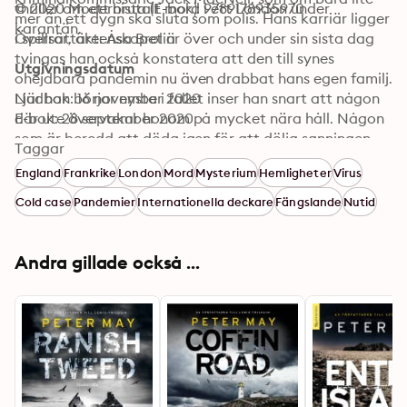
thriller om ett brutalt mord i ett London under 
© 2020 Modernista (E-bok): 9789178935970
mer än ett dygn ska sluta som polis. Hans karriär ligger 
karantän. 
i spillror, äktenskapet är över och under sin sista dag 
Översättare: Åsa Brolin
tvingas han också konstatera att den till synes 
Utgivningsdatum
ohejdbara pandemin nu även drabbat hans egen familj. 

När han börjar nysta i fallet inser han snart att någon 
Ljudbok: 16 november 2020
där ute övervakar honom på mycket nära håll. Någon 
E-bok: 28 september 2020
som är beredd att döda igen för att dölja sanningen. 
Taggar
Frågan är vad som kommer att stoppa MacNeil först - 
England
Frankrike
London
Mord
Mysterium
Hemligheter
Virus
viruset eller mördaren? 
Cold case
Pandemier
Internationella deckare
Fängslande
Nutid
Andra gillade också ...