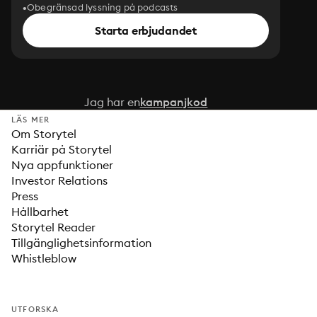
Obegränsad lyssning på podcasts
Starta erbjudandet
Jag har en
kampanjkod
LÄS MER
Om Storytel
Karriär på Storytel
Nya appfunktioner
Investor Relations
Press
Hållbarhet
Storytel Reader
Tillgänglighetsinformation
Whistleblow
UTFORSKA