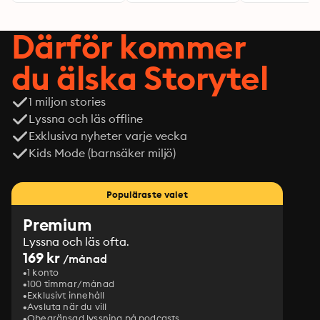
Därför kommer
du älska Storytel
1 miljon stories
Lyssna och läs offline
Exklusiva nyheter varje vecka
Kids Mode (barnsäker miljö)
Populäraste valet
Premium
Lyssna och läs ofta.
169 kr
/månad
1 konto
100 timmar/månad
Exklusivt innehåll
Avsluta när du vill
Obegränsad lyssning på podcasts