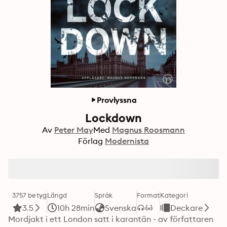
Provlyssna
Lockdown
Av
Peter May
Med
Magnus Roosmann
Förlag
Modernista
3757 betyg
Längd
Språk
Format
Kategori
3.5
10h 28min
Svenska
Deckare
Mordjakt i ett London satt i karantän - av författaren 