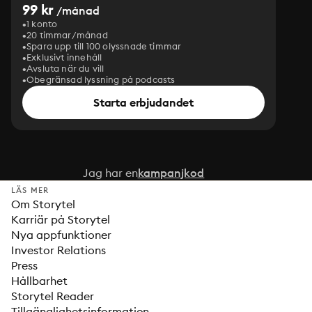
99 kr
/månad
1 konto
20 timmar/månad
Spara upp till 100 olyssnade timmar
Exklusivt innehåll
Avsluta när du vill
Obegränsad lyssning på podcasts
Starta erbjudandet
Jag har en
kampanjkod
LÄS MER
Om Storytel
Karriär på Storytel
Nya appfunktioner
Investor Relations
Press
Hållbarhet
Storytel Reader
Tillgänglighetsinformation