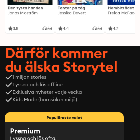
switch so deep in my dome that I didn't think it was 
Den tysta handen
Tanter på tåg
Hembiträdet
reachable. In the midst of it all, a tear formed, 
Jonas Moström
Jessika Devert
Freida McFadde
disrupting our bond. Mommas, I'll spend the rest of my 
days repairing it—but only after the threat has been 
3.5
4.4
4.2
neutralized.
Därför kommer
du älska Storytel
1 miljon stories
Lyssna och läs offline
Exklusiva nyheter varje vecka
Kids Mode (barnsäker miljö)
Populäraste valet
Premium
Lyssna och läs ofta.