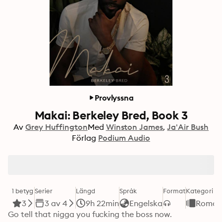
Provlyssna
Makai: Berkeley Bred, Book 3
Av
Grey Huffington
Med
Winston James
Ja'Air Bush
Förlag
Podium Audio
1 betyg
Serier
Längd
Språk
Format
Kategori
3
3 av 4
9h 22min
Engelska
Roman
Go tell that nigga you fucking the boss now.
