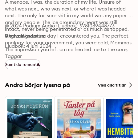
A menace, I was, the duration of my life. Unsure of 
what was next, who was next, or where I was headed 
next. The only for-sure shit in my world was my paper 
and my people. The ice around my heart was still 
© 2024 Podium Audio (Ljudbok): 9781039448773
intact, never being penetrated or as much as tapped.

Amazed I was the day I encountered you. The perfect 
Utgivningsdatum
analogy for your government, you were cold, Mommas. 
Ljudbok: 4 juni 2024
The impression you left on me heated me to the core, 
thawing the ice around that red vessel, awakening it 
Taggar
from hibernation.

Samtida romantik
A man on a mission, I became the minute I decided 
that it was you I wanted to myself, promising to never 
share you with anyone else. The way you came into my 
Andra börjar lyssna på
Visa alla titlar
world and brought all your beauty with you gave me 
little room for error. You made me want to be better. 
You made me want to be the nigga that woke up each 
day just to love you again. You made me want to 
choose you over and over and over. And I did.

A mess, I was discovering the world we created with 
one another had been infiltrated. Discovering I was no 
longer invincible and you were touchable flipped a 