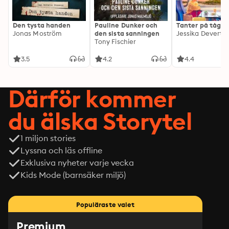
Den tysta handen
Pauline Dunker och
Tanter på tåg
Jonas Moström
den sista sanningen
Jessika Devert
Tony Fischier
3.5
4.2
4.4
Därför kommer
du älska Storytel
1 miljon stories
Lyssna och läs offline
Exklusiva nyheter varje vecka
Kids Mode (barnsäker miljö)
Populäraste valet
Premium