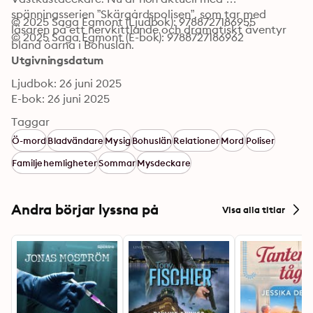
spänningsserien ”Skärgårdspolisen”, som tar med 
© 2025 Saga Egmont (Ljudbok): 9788727186955
läsaren på ett nervkittlande och dramatiskt äventyr 
© 2025 Saga Egmont (E-bok): 9788727186962
bland öarna i Bohuslän.
Utgivningsdatum
Ljudbok: 26 juni 2025
E-bok: 26 juni 2025
Taggar
Ö-mord
Bladvändare
Mysig
Bohuslän
Relationer
Mord
Poliser
Familjehemligheter
Sommar
Mysdeckare
Andra börjar lyssna på
Visa alla titlar