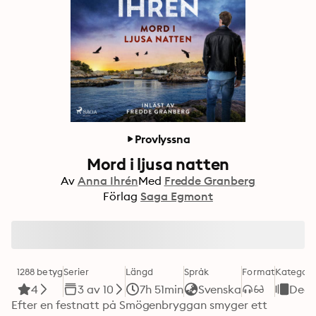
Provlyssna
Mord i ljusa natten
Av
Anna Ihrén
Med
Fredde Granberg
Förlag
Saga Egmont
1288 betyg
Serier
Längd
Språk
Format
Kategori
4
3 av 10
7h 51min
Svenska
Deck
Efter en festnatt på Smögenbryggan smyger ett 