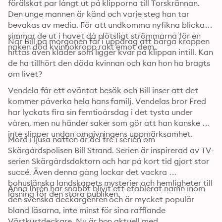
förälskat par långt ut på klipporna till Torskrännan. 
Den unge mannen är känd och varje steg han tar 
bevakas av media. För att undkomma nyfikna blickar 
simmar de ut i havet då plötsligt strömmarna för en 
När Bill på morgonen får i uppdrag att bärga kroppen 
naken död kvinnokropp rakt emot dem. 
hittas även kläder som ligger kvar på klippan intill. Kan 
de ha tillhört den döda kvinnan och kan hon ha bragts 
om livet? 
Vendela får ett oväntat besök och Bill inser att det 
kommer påverka hela hans familj. Vendelas bror Fred 
har lyckats fira sin femtioårsdag i det tysta under 
våren, men nu händer saker som gör att han kanske 
inte slipper undan omgivningens uppmärksamhet. 
Mord i ljusa natten är del tre i serien om 
Skärgårdspolisen Bill Strand. Serien är inspirerad av TV-
serien Skärgårdsdoktorn och har på kort tid gjort stor 
succé. Även denna gång lockar det vackra 
bohuslänska landskapets mysterier och hemligheter till 
Anna Ihrén har snabbt blivit ett etablerat namn inom 
läsning för den stora publiken. 
den svenska deckargenren och är mycket populär 
bland läsarna, inte minst för sina rafflande 
Västkustdeckare. Nu är hon aktuell med 