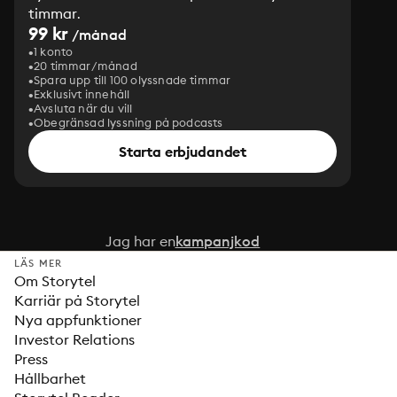
timmar.
99 kr
/månad
1 konto
20 timmar/månad
Spara upp till 100 olyssnade timmar
Exklusivt innehåll
Avsluta när du vill
Obegränsad lyssning på podcasts
Starta erbjudandet
Jag har en
kampanjkod
LÄS MER
Om Storytel
Karriär på Storytel
Nya appfunktioner
Investor Relations
Press
Hållbarhet