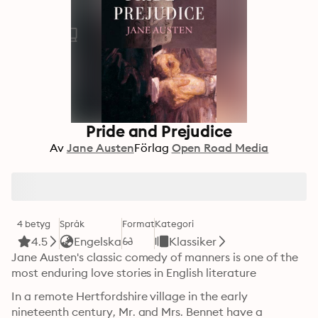
Pride and Prejudice
Av
Jane Austen
Förlag
Open Road Media
4 betyg
Språk
Format
Kategori
4.5
Engelska
Klassiker
Jane Austen's classic comedy of manners is one of the 
most enduring love stories in English literature
In a remote Hertfordshire village in the early 
nineteenth century, Mr. and Mrs. Bennet have a 