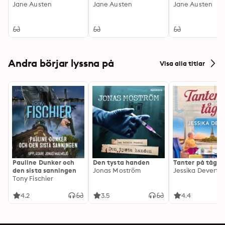
Jane Austen
Jane Austen
Jane Austen
Andra börjar lyssna på
Visa alla titlar
Pauline Dunker och
Den tysta handen
Tanter på tåg
den sista sanningen
Jonas Moström
Jessika Devert
Tony Fischier
4.2
3.5
4.4