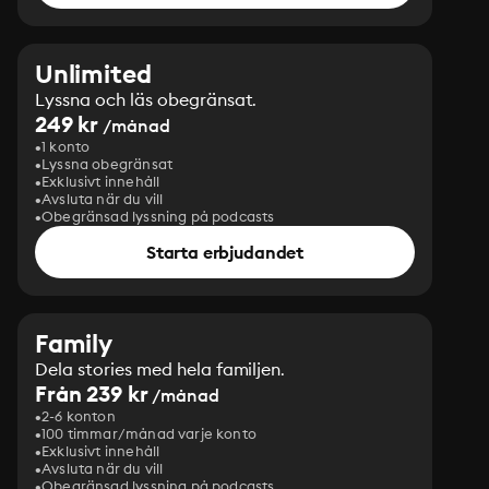
Unlimited
Lyssna och läs obegränsat.
249 kr
/månad
1 konto
Lyssna obegränsat
Exklusivt innehåll
Avsluta när du vill
Obegränsad lyssning på podcasts
Starta erbjudandet
Family
Dela stories med hela familjen.
Från 239 kr
/månad
2-6 konton
100 timmar/månad varje konto
Exklusivt innehåll
Avsluta när du vill
Obegränsad lyssning på podcasts