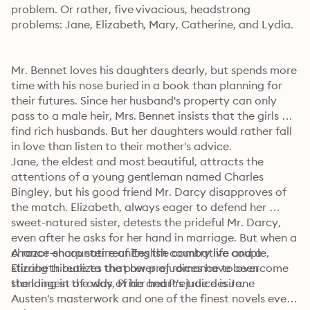
problem. Or rather, five vivacious, headstrong 
problems: Jane, Elizabeth, Mary, Catherine, and Lydia.
Mr. Bennet loves his daughters dearly, but spends more 
time with his nose buried in a book than planning for 
their futures. Since her husband's property can only 
pass to a male heir, Mrs. Bennet insists that the girls 
find rich husbands. But her daughters would rather fall 
in love than listen to their mother's advice.
Jane, the eldest and most beautiful, attracts the 
attentions of a young gentleman named Charles 
Bingley, but his good friend Mr. Darcy disapproves of 
the match. Elizabeth, always eager to defend her 
sweet-natured sister, detests the prideful Mr. Darcy, 
even after he asks for her hand in marriage. But when a 
chance encounter reunites the combative couple, 
A razor-sharp satire of English country life and a 
Elizabeth realizes that her prejudices have been 
stirring tribute to the power of romance to overcome 
standing in the way of her heart's true desire.
the longest of odds, Pride and Prejudice is Jane 
Austen's masterwork and one of the finest novels ever 