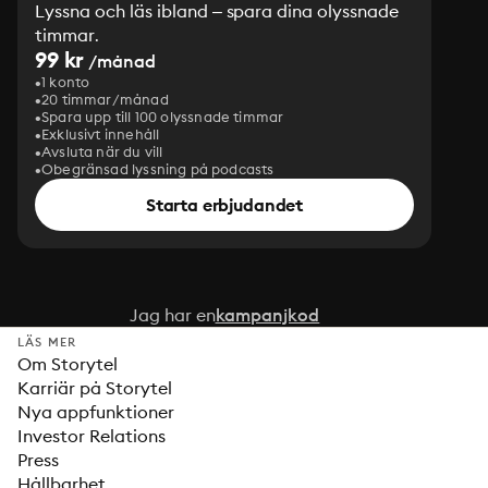
Lyssna och läs ibland – spara dina olyssnade
timmar.
99 kr
/månad
1 konto
20 timmar/månad
Spara upp till 100 olyssnade timmar
Exklusivt innehåll
Avsluta när du vill
Obegränsad lyssning på podcasts
Starta erbjudandet
Jag har en
kampanjkod
LÄS MER
Om Storytel
Karriär på Storytel
Nya appfunktioner
Investor Relations
Press
Hållbarhet