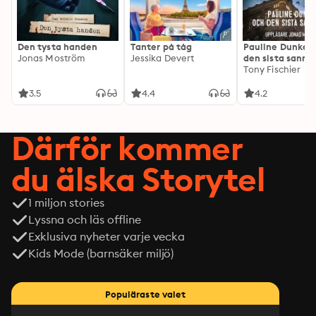
Den tysta handen
Tanter på tåg
Pauline Dunker 
Jonas Moström
Jessika Devert
den sista sanni
Tony Fischier
3.5
4.4
4.2
Därför kommer
du älska Storytel
1 miljon stories
Lyssna och läs offline
Exklusiva nyheter varje vecka
Kids Mode (barnsäker miljö)
Populäraste valet