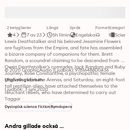
2 betyg
Serier
Längd
Språk
Format
Kategori
4
7 av 23
5h 11min
Engelska
Science
Lewis Deathstalker and his beloved Jesamine Flowers 
are fugitives from the Empire, and fate has assembled 
a bizarre company of companions for them. Brett 
Random, a scoundrel claiming to be descended from 
Owen Deathstalker's comrades Jack Random and Ruby 
© 2020 GraphicAudio (Ljudbok): 9781648800436
Journey, Rose Constantine, a psychopathic female 
gladiator from the Arenas, and Saturday, an eight-foot 
Utgivningsdatum
tall reptilian alien, have attached themselves to the 
Ljudbok: 3 juni 2020
reluctant rebels, who have determined to carry out 
their own quest to find the long-lost Owen 
Taggar
Deathstalker, deemed the only one who can save 
Dystopisk science fiction
Rymdopera
humanity from the coming Terror. With the Empire hot 
on their heels, their mission brings them to the 
forbidden planet Unseeli, home of the mysterious 
Andra gillade också ...