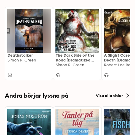
winged Ashrai, as well as another legendary figure from 
Owen's time. As the treachery of his official Champion 
and chief advisor becomes increasingly apparent, King 
Douglas continues to play the broken man, while 
surreptitiously preparing some form of retaliation.
Deathstalker
The Dark Side of the
A Slight Case o
Simon R. Green
Road [Dramatized
Death [Dramati
Adaptation]: Ishmael
Simon R. Green
Adaptation]: A 
Robert Lee Beer
Jones Mystery 1
Mandolin Myster
Andra börjar lyssna på
Visa alla titlar