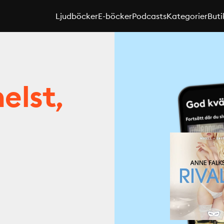
Ljudböcker
E-böcker
Podcasts
Kategorier
Buti
elst,