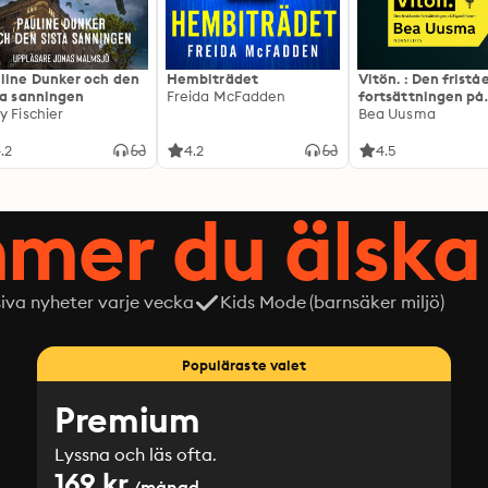
line Dunker och den
Hembiträdet
Vitön. : Den frist
ta sanningen
Freida McFadden
fortsättningen på
y Fischier
Expeditionen
Bea Uusma
.2
4.2
4.5
mer du älska 
siva nyheter varje vecka
Kids Mode (barnsäker miljö)
Populäraste valet
Premium
Lyssna och läs ofta.
169 kr
/månad