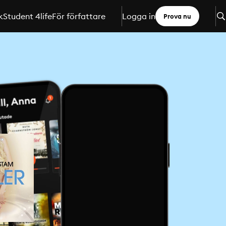
k
Student 4life
För författare
Logga in
Prova nu