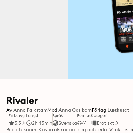
Rivaler
Av
Anne Falkstam
Med
Anna Carlbom
Förlag
Lusthuset
76 betyg
Längd
Språk
Format
Kategori
3.3
2h 43min
Svenska
Erotiskt
Bibliotekarien Kristin älskar ordning och reda. Veckans