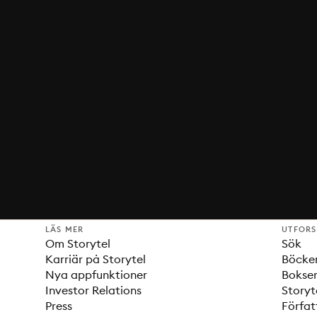
LÄS MER
UTFOR
Om Storytel
Sök
Karriär på Storytel
Böcke
Nya appfunktioner
Bokser
Investor Relations
Storyt
Press
Förfat