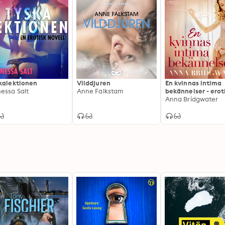
kalektionen
Vilddjuren
En kvinnas intima
essa Salt
Anne Falkstam
bekännelser - erot
novellsamling
Anna Bridgwater