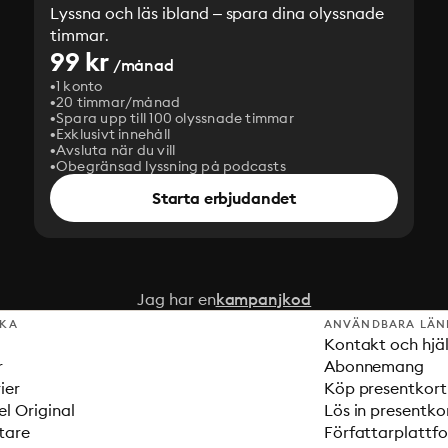
Lyssna och läs ibland – spara dina olyssnade
timmar.
99 kr
/månad
1 konto
20 timmar/månad
Spara upp till 100 olyssnade timmar
Exklusivt innehåll
Avsluta när du vill
Obegränsad lyssning på podcasts
Starta erbjudandet
Jag har en
kampanjkod
SKA
ANVÄNDBARA LÄN
Kontakt och hjä
r
Abonnemang
ier
Köp presentkort
el Original
Lös in presentko
tare
Författarplattf