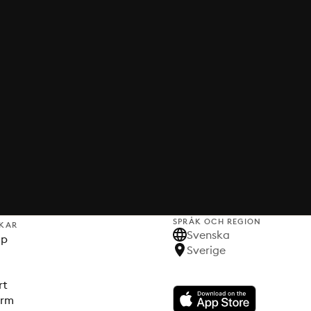
SPRÅK OCH REGION
KAR
Svenska
lp
Sverige
rt
orm