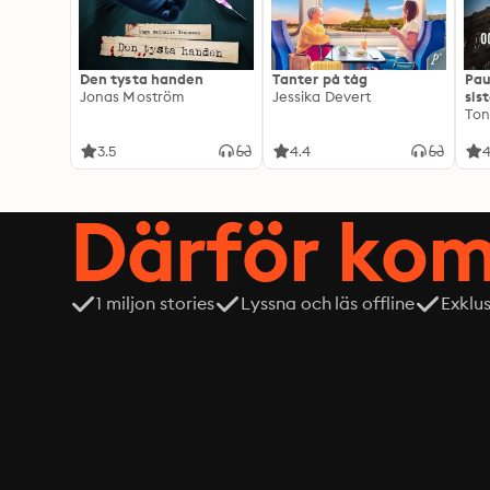
Den tysta handen
Tanter på tåg
Pau
Jonas Moström
Jessika Devert
sis
Ton
3.5
4.4
4
Därför kom
1 miljon stories
Lyssna och läs offline
Exklu