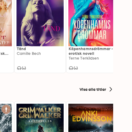
Tänd
Köpenhamnsdrömmar -
Poolbo
isk
Camille Bech
erotisk novell
erotis
Terne Terkildsen
samar
Forfat
Lust
Visa alla titlar