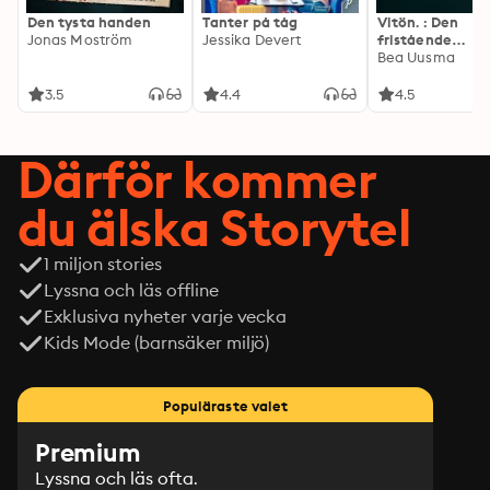
Den tysta handen
Tanter på tåg
Vitön. : Den
Jonas Moström
Jessika Devert
fristående
fortsättningen 
Bea Uusma
Expeditionen
3.5
4.4
4.5
Därför kommer
du älska Storytel
1 miljon stories
Lyssna och läs offline
Exklusiva nyheter varje vecka
Kids Mode (barnsäker miljö)
Populäraste valet
Premium
Lyssna och läs ofta.