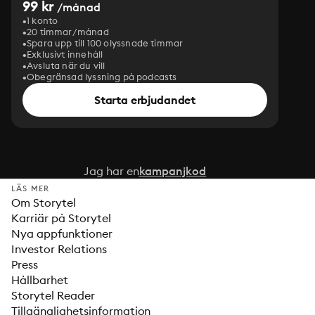
99 kr
/månad
1 konto
20 timmar/månad
Spara upp till 100 olyssnade timmar
Exklusivt innehåll
Avsluta när du vill
Obegränsad lyssning på podcasts
Starta erbjudandet
Jag har en
kampanjkod
LÄS MER
Om Storytel
Karriär på Storytel
Nya appfunktioner
Investor Relations
Press
Hållbarhet
Storytel Reader
Tillgänglighetsinformation