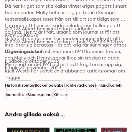
Då har kriget som ska kallas vinterkriget pågått i snart 
två månader. Molly befinner sig på turné i Sverige, 
teatersällskapet reser från ort till ort samtidigt som 
hon anar att hennes skådespelarkarriär håller på att 
© 2023 Albert Bonniers förlag (Ljudbok): 
gå i stå. Henry är i fält, utsänd som journalist för att 
9789100802578
skildra striderna, men han märker omgående att allt 
© 2023 Albert Bonniers förlag (E-bok): 9789100802073
inte låter sig berättas – är det krig får sanningen offras 
för nationens väl och ve. I mars 1940 kommer freden, 
Utgivningsdatum
och Molly och Henry lappar ihop sin trasiga relation. 
Ljudbok: 6 oktober 2023
Men snart är det 1941 och ett nytt krig tornar upp sig. 
E-bok: 30 november 2023
Kjell Westö har skrivit en drabbande kärleksroman om 
en tid, inte olik vår, där kriget färgar alla relationer: 
Taggar
allt är osäkert, allt är skört i skymningsljuset.
Historisk roman
Böcker på Babel
Tankeväckande
Finland
Kärlek
Journalister
Skådespelare
Känslor
Andra gillade också ...