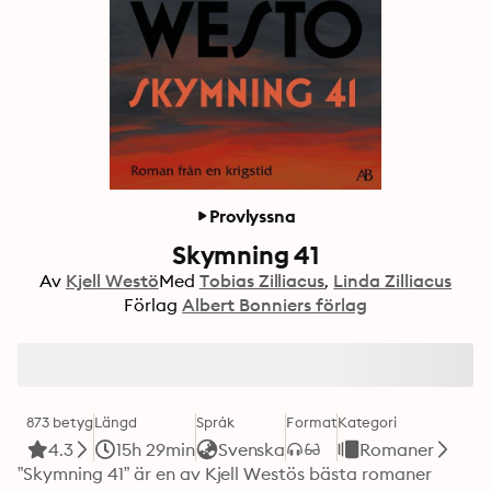
Provlyssna
Skymning 41
Av
Kjell Westö
Med
Tobias Zilliacus
Linda Zilliacus
Förlag
Albert Bonniers förlag
873 betyg
Längd
Språk
Format
Kategori
4.3
15h 29min
Svenska
Romaner
”Skymning 41” är en av Kjell Westös bästa romaner 