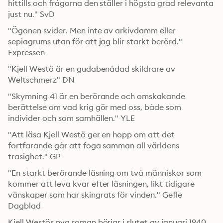
hittills och frågorna den ställer i högsta grad relevanta 
just nu." SvD
"Ögonen svider. Men inte av arkivdamm eller 
sepiagrums utan för att jag blir starkt berörd." 
Expressen
"Kjell Westö är en gudabenådad skildrare av 
Weltschmerz" DN
"Skymning 41 är en berörande och omskakande 
berättelse om vad krig gör med oss, både som 
individer och som samhällen." YLE
"Att läsa Kjell Westö ger en hopp om att det 
fortfarande går att foga samman all världens 
trasighet." GP
"En starkt berörande läsning om två människor som 
kommer att leva kvar efter läsningen, likt tidigare 
vänskaper som har skingrats för vinden." Gefle 
Dagblad
Kjell Westös nya roman börjar i slutet av januari 1940. 