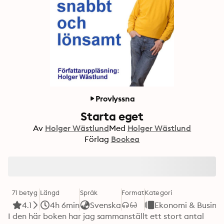
Provlyssna
Starta eget
Av
Holger Wästlund
Med
Holger Wästlund
Förlag
Bookea
71 betyg
Längd
Språk
Format
Kategori
4.1
4h 6min
Svenska
Ekonomi & Busines
I den här boken har jag sammanställt ett stort antal 