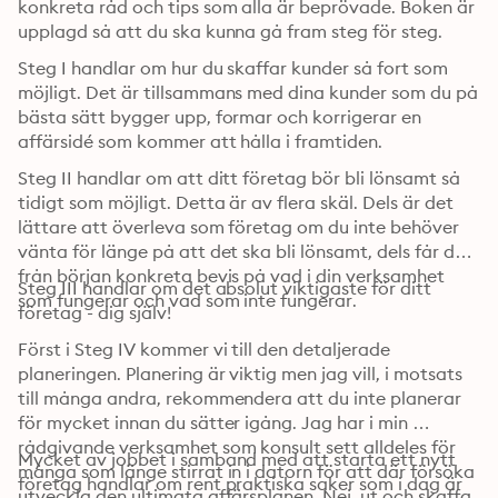
konkreta råd och tips som alla är beprövade. Boken är 
upplagd så att du ska kunna gå fram steg för steg.
Steg I handlar om hur du skaffar kunder så fort som 
möjligt. Det är tillsammans med dina kunder som du på 
bästa sätt bygger upp, formar och korrigerar en 
affärsidé som kommer att hålla i framtiden.
Steg II handlar om att ditt företag bör bli lönsamt så 
tidigt som möjligt. Detta är av flera skäl. Dels är det 
lättare att överleva som företag om du inte behöver 
vänta för länge på att det ska bli lönsamt, dels får du 
från början konkreta bevis på vad i din verksamhet 
Steg III handlar om det absolut viktigaste för ditt 
som fungerar och vad som inte fungerar.
företag - dig själv!
Först i Steg IV kommer vi till den detaljerade 
planeringen. Planering är viktig men jag vill, i motsats 
till många andra, rekommendera att du inte planerar 
för mycket innan du sätter igång. Jag har i min 
rådgivande verksamhet som konsult sett alldeles för 
Mycket av jobbet i samband med att starta ett nytt 
många som länge stirrat in i datorn för att där försöka 
företag handlar om rent praktiska saker som i dag är 
utveckla den ultimata affärsplanen. Nej, ut och skaffa 