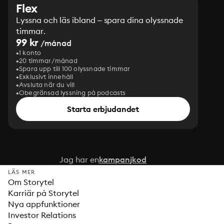
Flex
Lyssna och läs ibland – spara dina olyssnade
timmar.
99 kr
/månad
1 konto
20 timmar/månad
Spara upp till 100 olyssnade timmar
Exklusivt innehåll
Avsluta när du vill
Obegränsad lyssning på podcasts
Starta erbjudandet
Jag har en
kampanjkod
LÄS MER
Om Storytel
Karriär på Storytel
Nya appfunktioner
Investor Relations