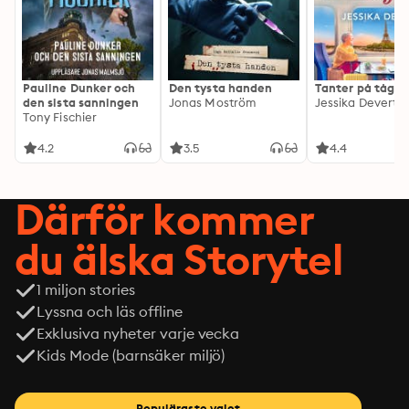
Pauline Dunker och
Den tysta handen
Tanter på tåg
den sista sanningen
Jonas Moström
Jessika Devert
Tony Fischier
4.2
3.5
4.4
Därför kommer
du älska Storytel
1 miljon stories
Lyssna och läs offline
Exklusiva nyheter varje vecka
Kids Mode (barnsäker miljö)
Populäraste valet