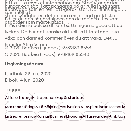
lätt att få mycket information om. Steg V är därför 
kunder och se till att pengarna böjar rulla in så snart 
uppbyggd som en ren "att-göra-lista". Där finns inga 
som möjligt.
stora svårigheter, det är bara en mängd praktiska 
Följer du den här ordningen och de råd och tips som 
åtgärder som måste göras.
finns i denna bok så är förutsättningarna goda att du 
lyckas. Då blir det kanske aktuellt att företaget ska 
växa och därmed kommer även du att växa. Det 
handlar Steg VI om.
© 2020 Bookea (Ljudbok): 9789189185531
© 2020 Bookea (E-bok): 9789189185548
Utgivningsdatum
Ljudbok: 29 maj 2020
E-bok: 4 juni 2020
Taggar
Affärsstrategi
Entreprenörskap & startups
Marknadsföring & försäljning
Motivation & Inspiration
Informativ
Entreprenörskap
Karriär
Business
Ekonomi
Affärsvärlden
Ambitiös