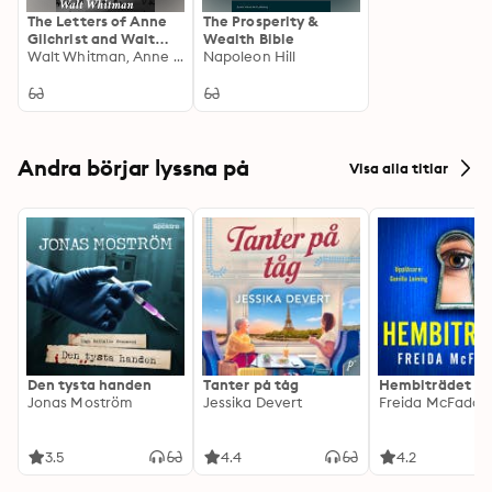
The Letters of Anne
The Prosperity &
Gilchrist and Walt
Wealth Bible
Whitman: Intimate
Walt Whitman, Anne Gilchrist
Napoleon Hill
Correspondences:
Love, Loss, and
Literary Identity in
the 19th Century
Andra börjar lyssna på
Visa alla titlar
Den tysta handen
Tanter på tåg
Hembiträdet
Jonas Moström
Jessika Devert
Freida McFadde
3.5
4.4
4.2