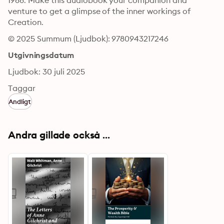
1988. Make this audiobook your companion and 
venture to get a glimpse of the inner workings of 
Creation.
© 2025 Summum (Ljudbok): 9780943217246
Utgivningsdatum
Ljudbok: 30 juli 2025
Taggar
Andligt
Andra gillade också ...