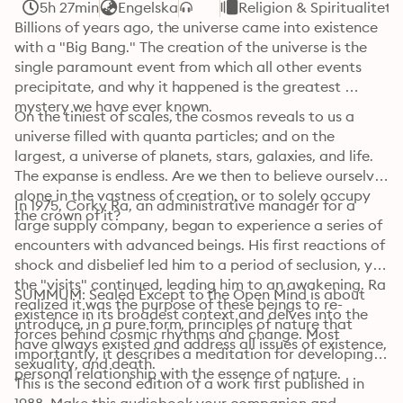
5h 27min
Engelska
Religion & Spiritualitet
Billions of years ago, the universe came into existence 
with a "Big Bang." The creation of the universe is the 
single paramount event from which all other events 
precipitate, and why it happened is the greatest 
mystery we have ever known.
On the tiniest of scales, the cosmos reveals to us a 
universe filled with quanta particles; and on the 
largest, a universe of planets, stars, galaxies, and life. 
The expanse is endless. Are we then to believe ourselves 
alone in the vastness of creation, or to solely occupy 
In 1975, Corky Ra, an administrative manager for a 
the crown of it?
large supply company, began to experience a series of 
encounters with advanced beings. His first reactions of 
shock and disbelief led him to a period of seclusion, yet 
the "visits" continued, leading him to an awakening. Ra 
SUMMUM: Sealed Except to the Open Mind is about 
realized it was the purpose of these beings to re-
existence in its broadest context and delves into the 
introduce, in a pure form, principles of nature that 
forces behind cosmic rhythms and change. Most 
have always existed and address all issues of existence, 
importantly, it describes a meditation for developing a 
sexuality, and death.
personal relationship with the essence of nature.
This is the second edition of a work first published in 