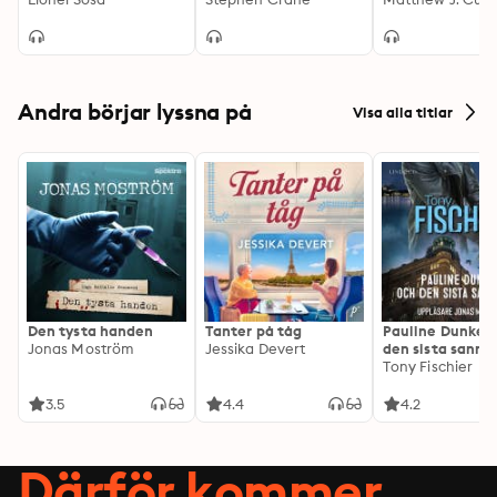
Leadership
Andra börjar lyssna på
Visa alla titlar
Den tysta handen
Tanter på tåg
Pauline Dunker 
Jonas Moström
Jessika Devert
den sista sanni
Tony Fischier
3.5
4.4
4.2
Därför kommer