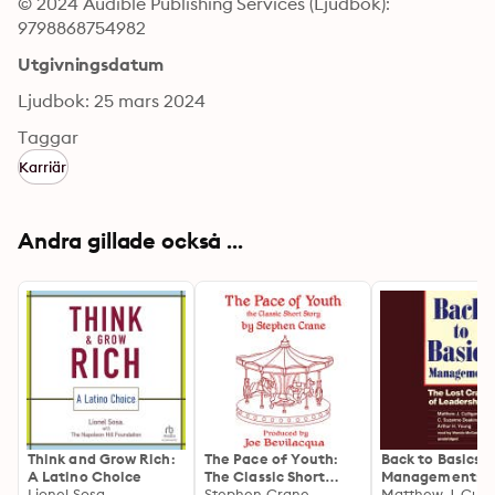
© 2024 Audible Publishing Services (Ljudbok): 
9798868754982
Utgivningsdatum
Ljudbok: 25 mars 2024
Taggar
Karriär
Andra gillade också ...
Think and Grow Rich:
The Pace of Youth:
Back to Basics
A Latino Choice
The Classic Short
Management: T
Lionel Sosa
Story
Stephen Crane
Lost Craft of