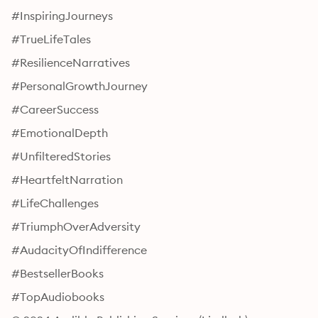
#InspiringJourneys
#TrueLifeTales
#ResilienceNarratives
#PersonalGrowthJourney
#CareerSuccess
#EmotionalDepth
#UnfilteredStories
#HeartfeltNarration
#LifeChallenges
#TriumphOverAdversity
#AudacityOfIndifference
#BestsellerBooks
#TopAudiobooks