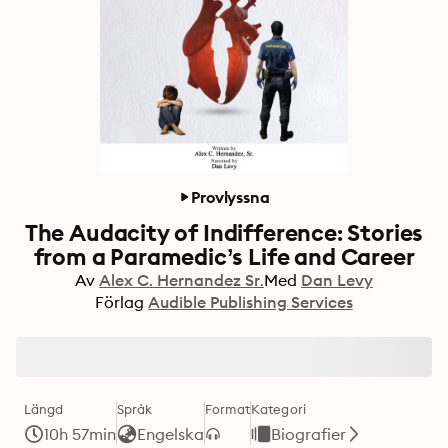
Provlyssna
The Audacity of Indifference: Stories
from a Paramedic’s Life and Career
Av
Alex C. Hernandez Sr.
Med
Dan Levy
Förlag
Audible Publishing Services
Längd
Språk
Format
Kategori
10h 57min
Engelska
Biografier