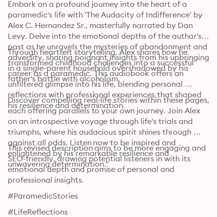
Embark on a profound journey into the heart of a 
paramedic's life with 'The Audacity of Indifference' by 
Alex C. Hernandez Sr., masterfully narrated by Dan 
Levy. Delve into the emotional depths of the author's 
past as he unravels the mysteries of abandonment and 
Through heartfelt storytelling, Alex shares how he 
adversity, sharing poignant insights from his upbringing 
transformed childhood challenges into a successful 
in a single-parent household overshadowed by his 
career as a paramedic. This audiobook offers an 
father's battle with alcoholism.
unfiltered glimpse into his life, blending personal 
reflections with professional experiences that shaped 
Discover compelling real-life stories within these pages, 
his resilience and determination.
each offering parallels to your own journey. Join Alex 
on an introspective voyage through life's trials and 
triumphs, where his audacious spirit shines through 
against all odds. Listen now to be inspired and 
This revised description aims to be more engaging and 
enlightened by his remarkable resilience and 
SEO-friendly, drawing potential listeners in with its 
unwavering determination."
emotional depth and promise of personal and 
professional insights.
#ParamedicStories
#LifeReflections