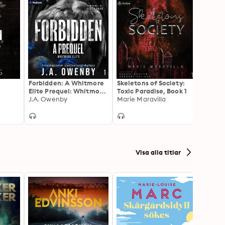
Forbidden: A Whitmore
Skeletons of Society:
Hard
Elite Prequel: Whitmore
Toxic Paradise, Book 1
Linzv
Elite, Book 1
J.A. Owenby
Marie Maravilla
Visa alla titlar