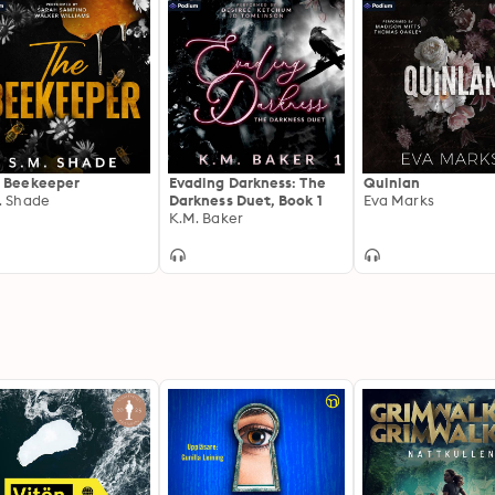
 Beekeeper
Evading Darkness: The
Quinlan
. Shade
Darkness Duet, Book 1
Eva Marks
K.M. Baker