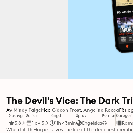
The Devil's Vice: The Dark Tr
Av
Mindy Paige
Med
Gideon Frost
Angelina Rocca
Förla
9 betyg
Serier
Längd
Språk
Format
Kategori
3.8
1 av 3
11h 43min
Engelska
Rom
When Lillith Harper saves the life of the deadliest membe