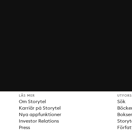
LÄS MER
UTFOR
Om Storytel
Sök
Karriär på Storytel
Böcke
Nya appfunktioner
Bokser
Investor Relations
Storyt
Press
Förfat