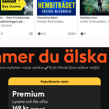
ön. : Den fristående
Hembiträdet
Nattkullen
tsättningen på
Freida McFadden
editionen
a Uusma
.5
4.2
4
mer du älska 
siva nyheter varje vecka
Kids Mode (barnsäker miljö)
Populäraste valet
Premium
Lyssna och läs ofta.
169 kr
/månad