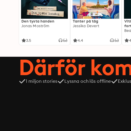
Den tysta handen
Tanter på tåg
Vit
Jonas Moström
Jessika Devert
for
Exp
Be
3.5
4.4
4
Därför kom
1 miljon stories
Lyssna och läs offline
Exklu