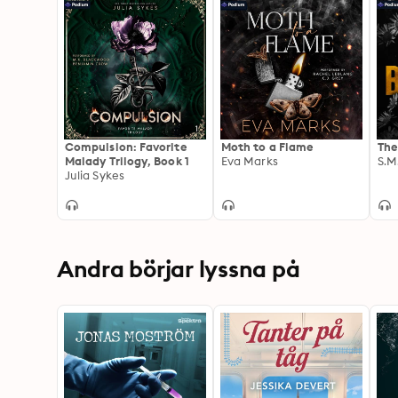
Compulsion: Favorite
Moth to a Flame
The
Malady Trilogy, Book 1
Eva Marks
S.M
Julia Sykes
Andra börjar lyssna på