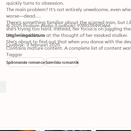
quickly turns to obsession.

The main problem? It's not entirely unwelcome, even when
worse—dead.

There's something familiar about the scarred man, but Lill
© 2025 Podium Audio (Ljudbok): 9781039490666
she's trying too hard. Instead, her focus is on juggling the
her twisted desire at the thought of her masked stalker.

Utgivningsdatum
She's about to find out that when you dance with the devi
Ljudbok: 11 februari 2025
Contains mature content. A complete list of content war
Taggar
Spännande romance
Samtida romantik