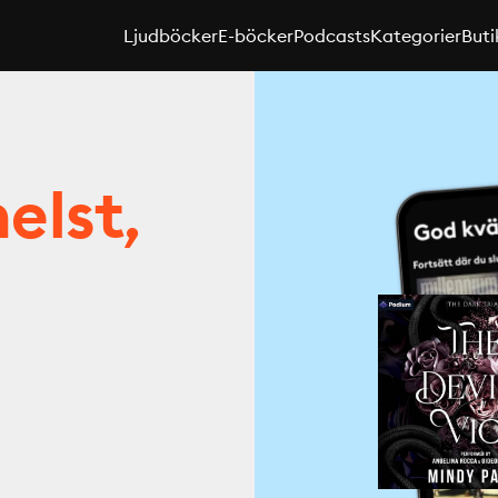
Ljudböcker
E-böcker
Podcasts
Kategorier
Buti
elst,