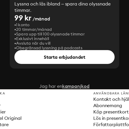
Lyssna och läs ibland – spara dina olyssnade
timmar.
99 kr
/månad
1 konto
20 timmar/månad
Spara upp till 100 olyssnade timmar
Exklusivt innehåll
Avsluta när du vill
Obegränsad lyssning på podcasts
Starta erbjudandet
Jag har en
kampanjkod
SKA
ANVÄNDBARA LÄN
Kontakt och hjä
r
Abonnemang
ier
Köp presentkort
el Original
Lös in presentko
tare
Författarplattf