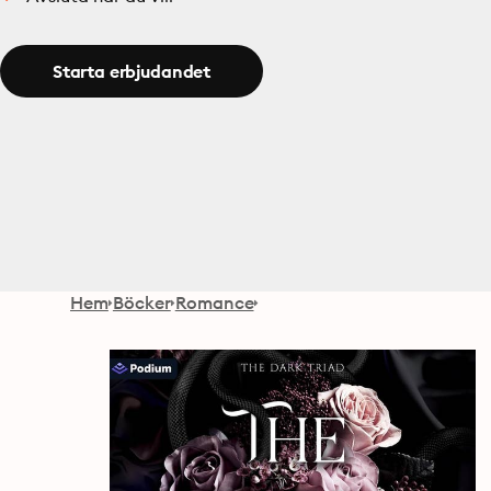
Starta erbjudandet
Hem
Böcker
Romance