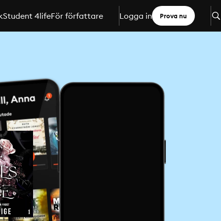
k
Student 4life
För författare
Logga in
Prova nu