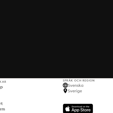
SPRÅK OCH REGION
KAR
Svenska
lp
Sverige
rt
orm