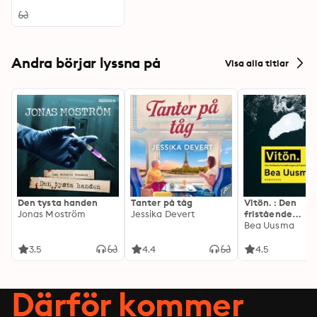
Dogma: A Victorian
Judge's Analysis
Andra börjar lyssna på
Visa alla titlar
Den tysta handen
Tanter på tåg
Vitön. : Den
Jonas Moström
Jessika Devert
fristående
fortsättningen 
Bea Uusma
Expeditionen
3.5
4.4
4.5
Därför kommer