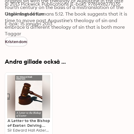
original sin with the theology of Augustine in the late 
© 2013 Pickwick Publications (E-bok): 9781498271035
fourth century on the basis of a mistranslation of the 
Greek text of Romans 5:12. The book suggests that it is 
Utgivningsdatum
time to move past Augustine's theology of sin and 
E-bok: 15 januari 2013
embrace a different theology of sin that is both more 
biblical and makes more sense in the postmodern West 
Taggar
and in the developing world.
Kristendom
Andra gillade också ...
A Letter to the Bishop
of Exeter: Delving
Into the Religious
Sir Edward Hall Alderson