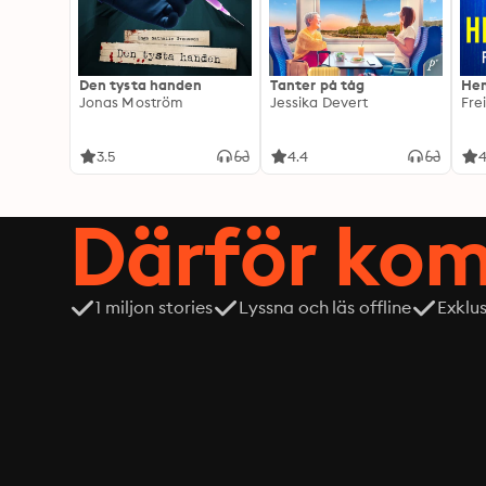
Den tysta handen
Tanter på tåg
Hem
Jonas Moström
Jessika Devert
Fre
3.5
4.4
4
Därför kom
1 miljon stories
Lyssna och läs offline
Exklu