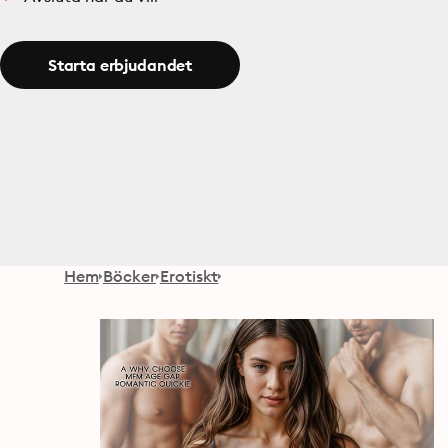
Starta erbjudandet
Hem
Böcker
Erotiskt