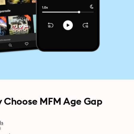
hy Choose MFM Age Gap
ds
i