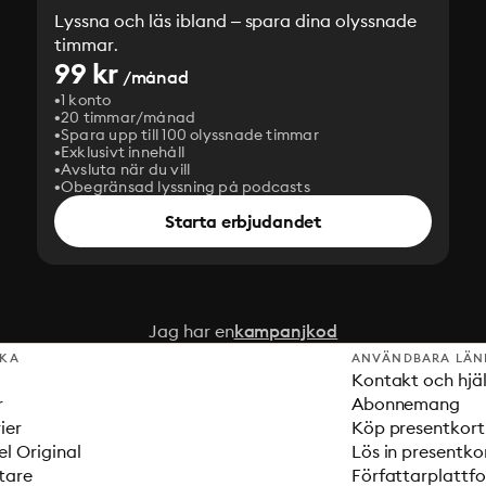
Lyssna och läs ibland – spara dina olyssnade
timmar.
99 kr
/månad
1 konto
20 timmar/månad
Spara upp till 100 olyssnade timmar
Exklusivt innehåll
Avsluta när du vill
Obegränsad lyssning på podcasts
Starta erbjudandet
Jag har en
kampanjkod
SKA
ANVÄNDBARA LÄN
Kontakt och hjä
r
Abonnemang
ier
Köp presentkort
el Original
Lös in presentko
tare
Författarplattf