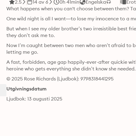
2.5
14 av 6
0h 41min
Engelska
Erot
What happens when you can't choose between them? Ta
One wild night is all I want—to lose my innocence to a 
But when I see my older brother’s two irresistible best fri
they don’t ask me to.
Now I’m caught between two men who aren’t afraid to br
letting me go.
A fast, forbidden, age gap happily-ever-after quickie wi
heroine who gets everything she didn’t know she needed.
© 2025 Rose Richards (Ljudbok): 9798318441295
Utgivningsdatum
Ljudbok: 13 augusti 2025