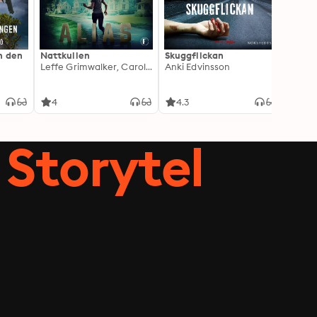
h den
Nattkullen
Skuggflickan
Skärgå
Leffe Grimwalker, Caroline Grimwalker
Anki Edvinsson
Marie
4
4.3
3.8
Storytel