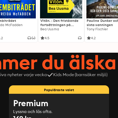
biträdet
Vitön. : Den fristående
Pauline Dunker oc
ida McFadden
fortsättningen på
sista sanningen
Expeditionen
Bea Uusma
Tony Fischier
.2
4.5
4.2
mer du älska 
siva nyheter varje vecka
Kids Mode (barnsäker miljö)
Populäraste valet
Premium
Lyssna och läs ofta.