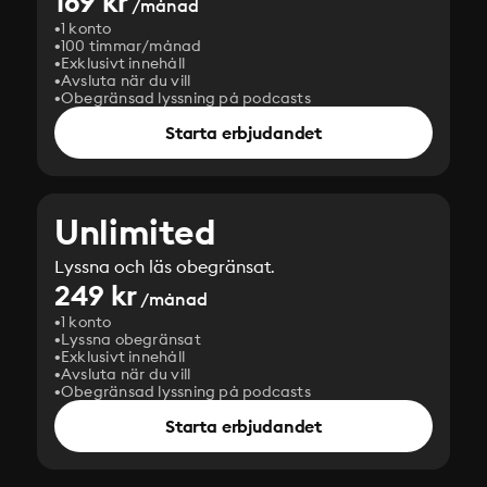
169 kr
/månad
1 konto
100 timmar/månad
Exklusivt innehåll
Avsluta när du vill
Obegränsad lyssning på podcasts
Starta erbjudandet
Unlimited
Lyssna och läs obegränsat.
249 kr
/månad
1 konto
Lyssna obegränsat
Exklusivt innehåll
Avsluta när du vill
Obegränsad lyssning på podcasts
Starta erbjudandet