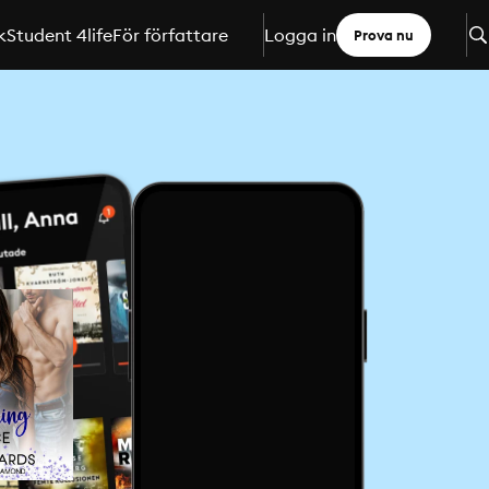
k
Student 4life
För författare
Logga in
Prova nu