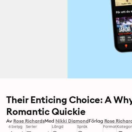
Their Enticing Choice: A W
Romantic Quickie
Av
Rose Richards
Med
Nikki Diamond
Förlag
Rose Richar
6 betyg
Serier
Längd
Språk
Format
Kategor