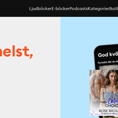
Ljudböcker
E-böcker
Podcasts
Kategorier
Buti
elst,