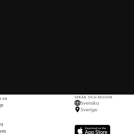
SPRÅK OCH REGION
KAR
Svenska
lp
Sverige
rt
orm