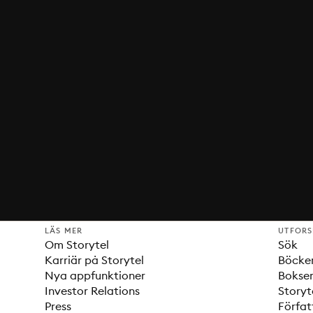
LÄS MER
UTFOR
Om Storytel
Sök
Karriär på Storytel
Böcke
Nya appfunktioner
Bokser
Investor Relations
Storyt
Press
Förfat