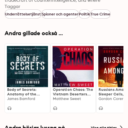
tradecraft of counterintelligence, and where 
counterintelligence breaks down or succeeds.
Taggar
Underrättelsetjänst
Spioner och agenter
Politik
True Crime
Andra gillade också ...
Body of Secrets:
Operation Chaos: The
Russians Among
Anatomy of the
Vietnam Deserters
Sleeper Cells, 
Ultra-Secret National
James Bamford
Who Fought the CIA,
Matthew Sweet
Stories and the
Gordon Corera
Security Agency
the Brainwashers, and
for Putin’s Age
Themselves
Andra börjar lyssna på
Visa alla titlar