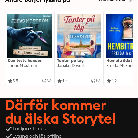
Den tysta handen
Tanter på tåg
Hembiträdet
Jonas Moström
Jessika Devert
Freida McFadde
3.5
4.4
4.2
Därför kommer
du älska Storytel
1 miljon stories
Lyssna och läs offline