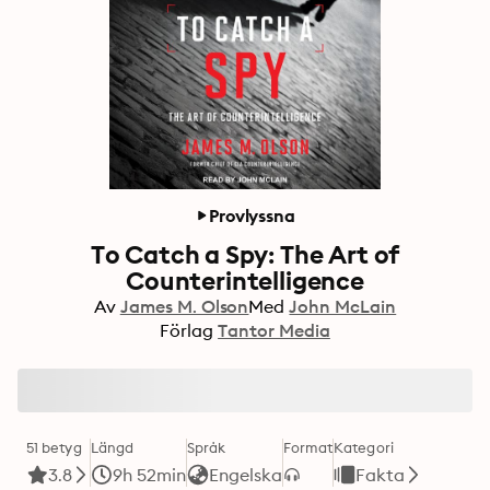
Provlyssna
To Catch a Spy: The Art of
Counterintelligence
Av
James M. Olson
Med
John McLain
Förlag
Tantor Media
51 betyg
Längd
Språk
Format
Kategori
3.8
9h 52min
Engelska
Fakta