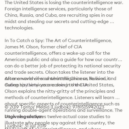
The United States is losing the counterintelligence war. 
Foreign intelligence services, particularly those of 
China, Russia, and Cuba, are recruiting spies in our 
midst and stealing our secrets and cutting-edge 
technologies.
In To Catch a Spy: The Art of Counterintelligence, 
James M. Olson, former chief of CIA 
counterintelligence, offers a wake-up call for the 
American public and also a guide for how our country 
can do a better job of protecting its national security 
and trade secrets. Olson takes the listener into the 
arcane world of counterintelligence as he lived it 
After an overview of what the Chinese, Russian, and 
during his thirty-year career in the CIA.
Cuban spy services are doing to the United States, 
Olson explains the nitty-gritty of the principles and 
methods of counterintelligence. Listeners will learn 
about specific aspects of counterintelligence such as 
© 2019 Tantor Media (Ljudbok): 9781515942023
running double-agent operations and surveillance. The 
book also analyzes twelve actual case studies to 
Utgivningsdatum
illustrate why people spy against their country, the 
Ljudbok: 31 juli 2019