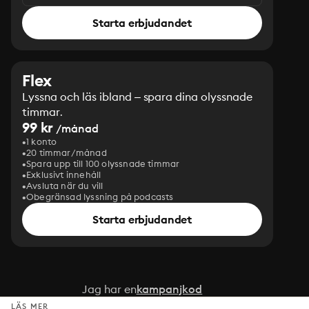
Starta erbjudandet
Flex
Lyssna och läs ibland – spara dina olyssnade
timmar.
99 kr
/månad
1 konto
20 timmar/månad
Spara upp till 100 olyssnade timmar
Exklusivt innehåll
Avsluta när du vill
Obegränsad lyssning på podcasts
Starta erbjudandet
Jag har en
kampanjkod
LÄS MER