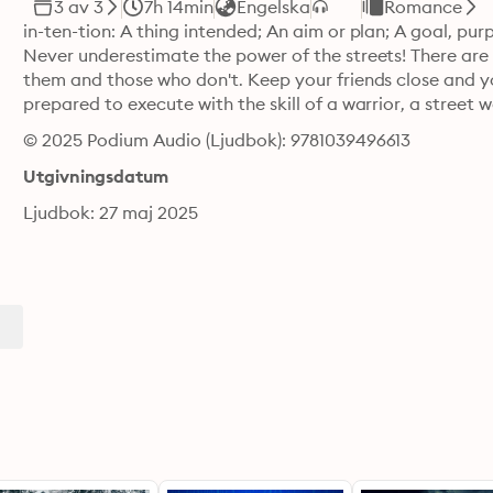
3 av 3
7h 14min
Engelska
Romance
in-ten-tion: A thing intended; An aim or plan; A goal, purpo
Never underestimate the power of the streets! There ar
them and those who don't. Keep your friends close and yo
prepared to execute with the skill of a warrior, a street w
© 2025 Podium Audio (Ljudbok): 9781039496613
Utgivningsdatum
Ljudbok: 27 maj 2025