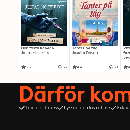
Den tysta handen
Tanter på tåg
Vit
Jonas Moström
Jessika Devert
for
Exp
Be
3.5
4.4
4
Därför kom
1 miljon stories
Lyssna och läs offline
Exklu