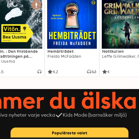
ön. : Den fristående
Hembiträdet
Nattkullen
tsättningen på
Freida McFadden
editionen
a Uusma
.5
4.2
4
mer du älska 
siva nyheter varje vecka
Kids Mode (barnsäker miljö)
Populäraste valet