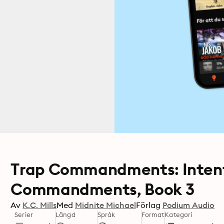
Trap Commandments: Intent
Commandments, Book 3
Av
K.C. Mills
Med
Midnite Michael
Förlag
Podium Audio
Serier
Längd
Språk
Format
Kategori