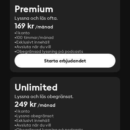
Premium
Lyssna och läs ofta.
169 kr
/månad
1 konto
100 timmar/månad
Exklusivt innehåll
Avsluta när du vill
Obegränsad lyssning på podcasts
Starta erbjudandet
Unlimited
Lyssna och läs obegränsat.
249 kr
/månad
1 konto
Lyssna obegränsat
Exklusivt innehåll
Avsluta när du vill
Obegränsad lyssning på podcasts