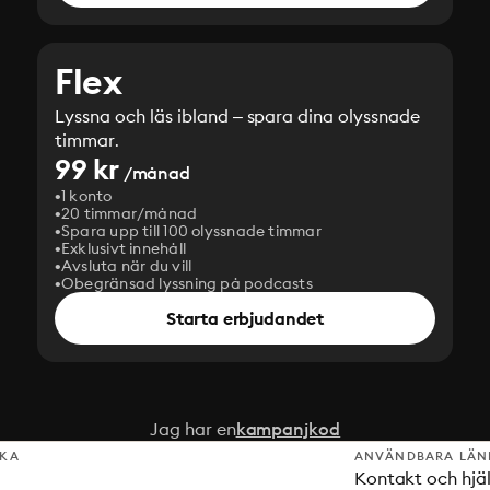
Flex
Lyssna och läs ibland – spara dina olyssnade
timmar.
99 kr
/månad
1 konto
20 timmar/månad
Spara upp till 100 olyssnade timmar
Exklusivt innehåll
Avsluta när du vill
Obegränsad lyssning på podcasts
Starta erbjudandet
Jag har en
kampanjkod
SKA
ANVÄNDBARA LÄN
Kontakt och hjä