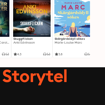
Skuggflickan
Skärgårdsidyll sökes
Pauli
Leffe Grimwalker, Caroline Grimwalker
Anki Edvinsson
Marie-Louise Marc
sista
Tony F
4.3
3.8
4.2
Storytel