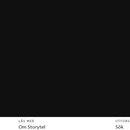
LÄS MER
UTFOR
Om Storytel
Sök