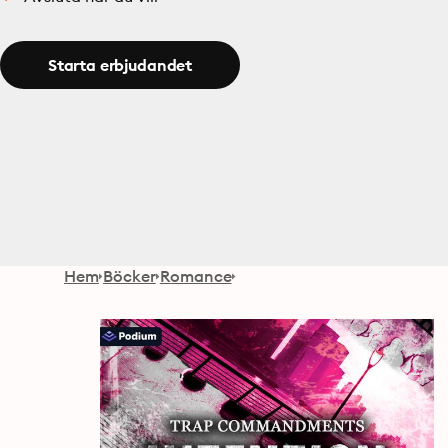
Starta erbjudandet
Hem
Böcker
Romance