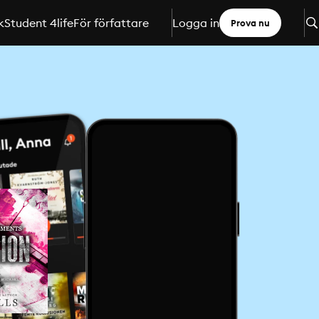
k
Student 4life
För författare
Logga in
Prova nu