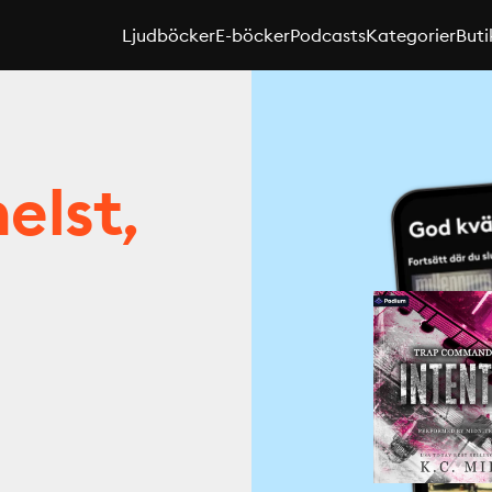
Ljudböcker
E-böcker
Podcasts
Kategorier
Buti
elst,