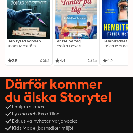
Den tysta handen
Tanter på tåg
Hembiträdet
Jonas Moström
Jessika Devert
Freida McFadde
3.5
4.4
4.2
Därför kommer
du älska Storytel
1 miljon stories
Lyssna och läs offline
Exklusiva nyheter varje vecka
Kids Mode (barnsäker miljö)