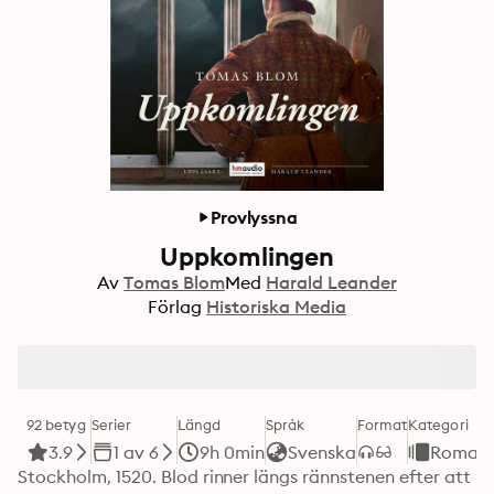
Provlyssna
Uppkomlingen
Av
Tomas Blom
Med
Harald Leander
Förlag
Historiska Media
92 betyg
Serier
Längd
Språk
Format
Kategori
3.9
1 av 6
9h 0min
Svenska
Roman
Stockholm, 1520. Blod rinner längs rännstenen efter att 