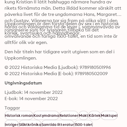
kung Kristian II låtit halshugga närmare hundra av 
rikets förnämsta män. Detta illdåd kommer särskilt att 
påverka livet för de tre ungdomarna Hans, Margareta 
och Gustav. Vännerna tar sig fram på olika sätt i den 
Uppkomlingen är den första delen av sex i en historisk 
hårda och våldsamma tid de lever i, sammanvävda av 
romanserie som för lyssnaren tillbaka till det 
kärlek, svartsjuka och hämndbegär. 
omvälvande och farliga 1500-talet, en tid som inte är 
alltför olik vår egen.
Den här titeln har tidigare varit utgiven som en del i 
Uppkomlingen.
© 2022 Historiska Media (Ljudbok): 9789180501996
© 2022 Historiska Media (E-bok): 9789180502009
Utgivningsdatum
Ljudbok: 14 november 2022
E-bok: 14 november 2022
Taggar
Historisk roman
Kostymdrama
Relationer
Makt
Kärlek
Maktspel
Intriger
Släktkrönika
Samtida litteratur
1500-talet