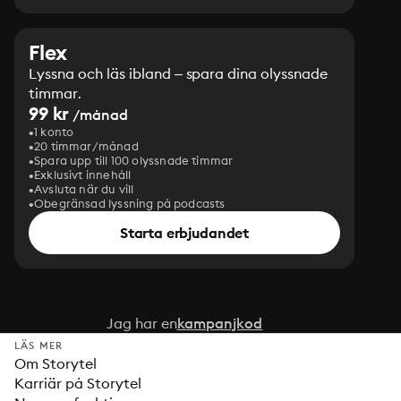
Flex
Lyssna och läs ibland – spara dina olyssnade
timmar.
99 kr
/månad
1 konto
20 timmar/månad
Spara upp till 100 olyssnade timmar
Exklusivt innehåll
Avsluta när du vill
Obegränsad lyssning på podcasts
Starta erbjudandet
Jag har en
kampanjkod
LÄS MER
Om Storytel
Karriär på Storytel