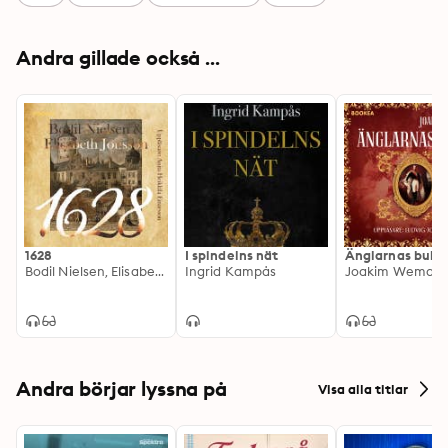
Andra gillade också ...
1628
I spindelns nät
Änglarnas bukt
Bodil Nielsen, Elisabeth Jonsson
Ingrid Kampås
Joakim Weman
Andra börjar lyssna på
Visa alla titlar