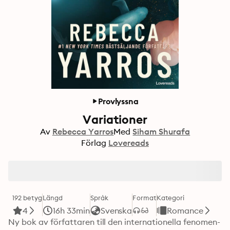
Provlyssna
Variationer
Av
Rebecca Yarros
Med
Siham Shurafa
Förlag
Lovereads
192 betyg
Längd
Språk
Format
Kategori
4
16h 33min
Svenska
Romance
Ny bok av författaren till den internationella fenomen-