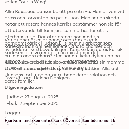
serien Fourth Wing!
Allie Rousseau dansar balett på elitnivå. Hon är van vid 
press och förväntan på perfektion. Men när en skada 
hotar att rasera hennes karriär bestämmer hon sig för 
att återvända till familjens sommarhus för att 
återhämta sig. Där återförenas hon med sin 
Variationer är en gripande och känslostark 
barndomskärlek Hudson Ellis, som nu arbetar som 
kärleksroman om hemligheter, andra chanser och 
livräddare i kustbevakningen. Kanske kan deras kärlek 
kärleken som växer där man minst anar det.
nu få en andra chans? Men när en flicka dyker upp på 
Allis tröskel och säger sig vara på jakt efter sin mamma 
© 2025 Lovereads (Ljudbok): 9789190030110
ställs allt på sin spets. En stor hemlighet från Allis och 
© 2025 Lovereads (E-bok): 9789190030073
Hudsons förflutna hotar nu både deras relation och 
Översättare: Helena Dahlgren
deras familjer.
Utgivningsdatum
Ljudbok: 27 augusti 2025
E-bok: 2 september 2025
Taggar
Hjärtvärmande
Romantisk
Kärlek
Översatt
Samtida romantik