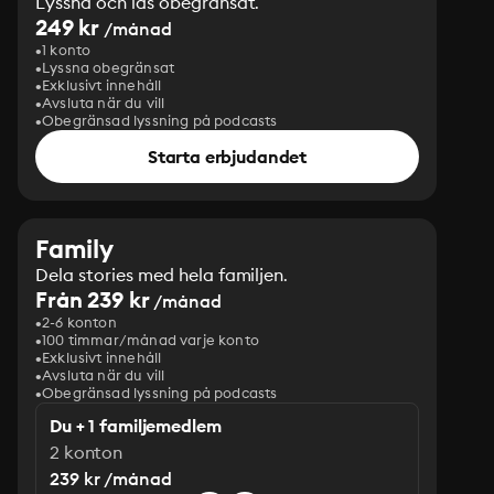
Lyssna och läs obegränsat.
249 kr
/månad
1 konto
Lyssna obegränsat
Exklusivt innehåll
Avsluta när du vill
Obegränsad lyssning på podcasts
Starta erbjudandet
Family
Dela stories med hela familjen.
Från 239 kr
/månad
2-6 konton
100 timmar/månad varje konto
Exklusivt innehåll
Avsluta när du vill
Obegränsad lyssning på podcasts
Du + 1 familjemedlem
2 konton
239 kr /månad