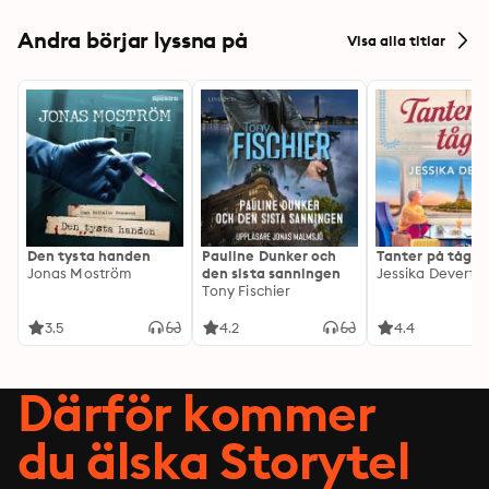
Andra börjar lyssna på
Visa alla titlar
Den tysta handen
Pauline Dunker och
Tanter på tåg
Jonas Moström
den sista sanningen
Jessika Devert
Tony Fischier
3.5
4.2
4.4
Därför kommer
du älska Storytel