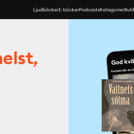
Ljudböcker
E-böcker
Podcasts
Kategorier
Buti
elst,