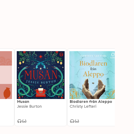
Musan
Biodlaren från Aleppo
Pojke
Jessie Burton
Christy Lefteri
Jeani