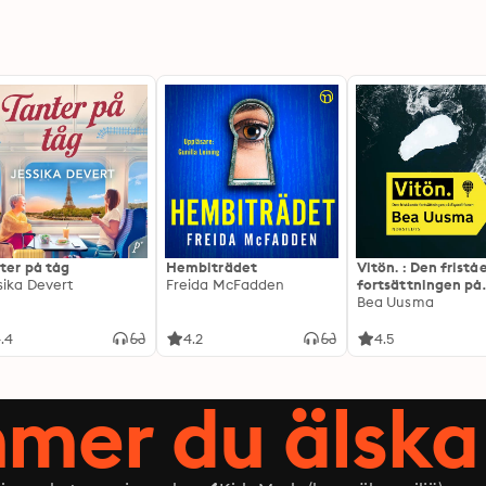
ter på tåg
Hembiträdet
Vitön. : Den frist
sika Devert
Freida McFadden
fortsättningen på
Expeditionen
Bea Uusma
.4
4.2
4.5
mer du älska 