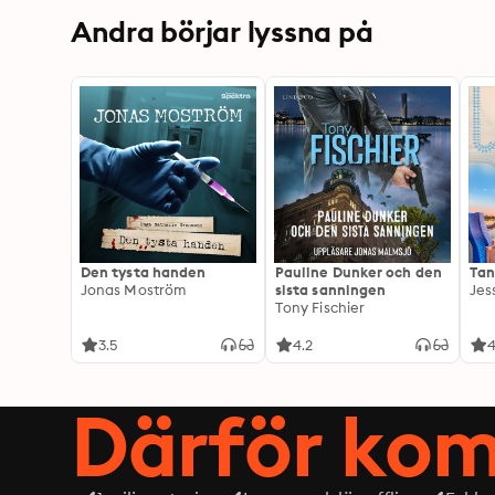
Andra börjar lyssna på
Den tysta handen
Pauline Dunker och den
Tan
Jonas Moström
sista sanningen
Jes
Tony Fischier
3.5
4.2
4
Därför kom