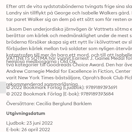
Efter att de vita sydstatsbönderna tvingats frige sina sl
Landry sin tillflykt på George och Isabelle Walkers gård. I
tar paret Walker sig an dem på ett sätt som får resten av
Liksom Den underjordiska järnvägen är Vattnets sötma 
berättar om kärlek och medmänsklighet under de mest 
bröderna försöker skapa sig ett nytt liv i kölvattnet av 
förbjuden kärlek mellan två soldater som nyligen återvä
katastrofen till mer än bara ett mord, och till att Isabell
VATTNETS SÖTMA har vunnit Earnest J. Gaines Medal for Ex
hemlösa medborgarna i Old Ox.
två kategorier till Goodreads Choice Award. Den har även 
Andrew Carnegie Medal for Excellence in Fiction, Center f
varit New York Times-bästsäljare, Oprah's Book Club Pi
rekommenderad sommarläsning.
© 2022 Bookmark Förlag (Ljudbok): 9789189393691
© 2022 Bookmark Förlag (E-bok): 9789189393684
Översättare: Cecilia Berglund Barklem
Utgivningsdatum
Ljudbok: 23 juni 2022
E-bok: 26 april 2022