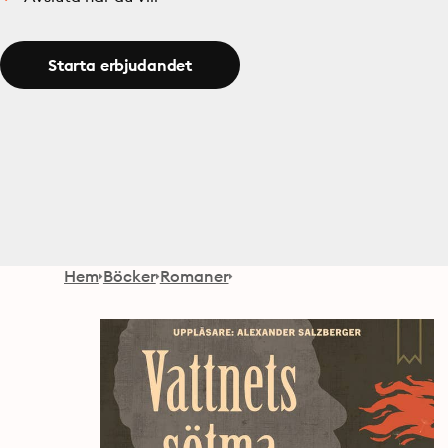
Starta erbjudandet
Hem
Böcker
Romaner