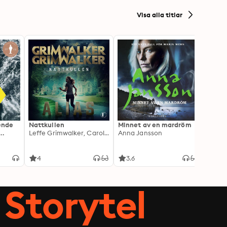
Visa alla titlar
ående
Nattkullen
Minnet av en mardröm
Skugg
Leffe Grimwalker, Caroline Grimwalker
Anna Jansson
Anki 
4
3.6
4.3
Storytel