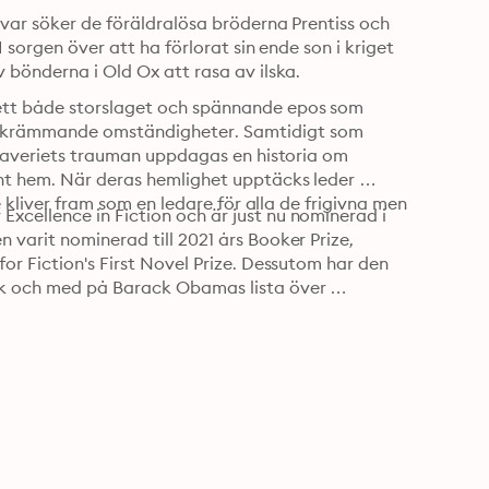
avar söker de föräldralösa bröderna Prentiss och 
 sorgen över att ha förlorat sin ende son i kriget 
 bönderna i Old Ox att rasa av ilska.
ett både storslaget och spännande epos som 
skrämmande omständigheter. Samtidigt som 
slaveriets trauman uppdagas en historia om 
nt hem. När deras hemlighet upptäcks leder 
e kliver fram som en ledare för alla de frigivna men 
cellence in Fiction och är just nu nominerad i 
varit nominerad till 2021 års Booker Prize, 
or Fiction's First Novel Prize. Dessutom har den 
ck och med på Barack Obamas lista över 