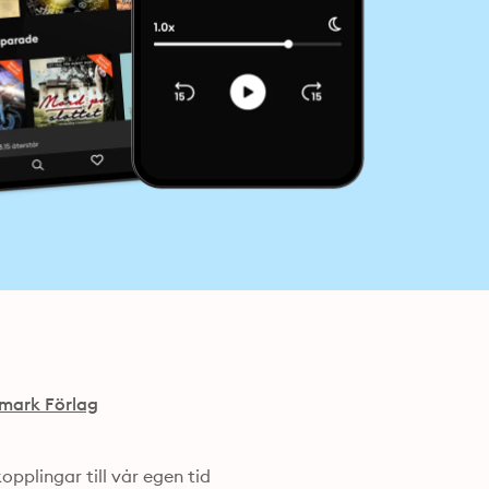
mark Förlag
pplingar till vår egen tid