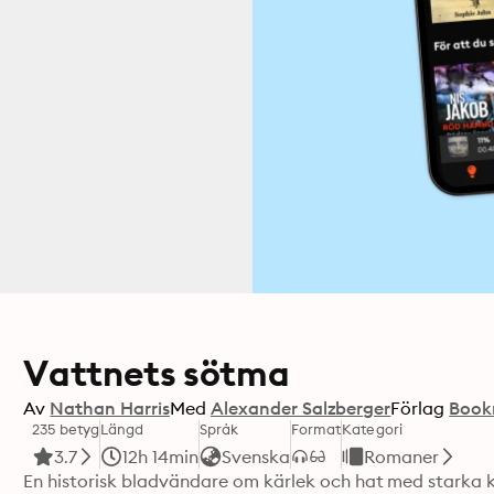
Vattnets sötma
Av
Nathan Harris
Med
Alexander Salzberger
Förlag
Book
235 betyg
Längd
Språk
Format
Kategori
3.7
12h 14min
Svenska
Romaner
En historisk bladvändare om kärlek och hat med starka ko