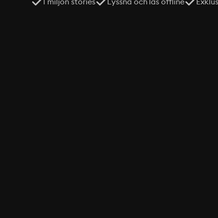
1 miljon stories
Lyssna och läs offline
Exklu