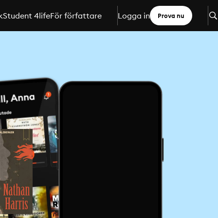
k
Student 4life
För författare
Logga in
Prova nu