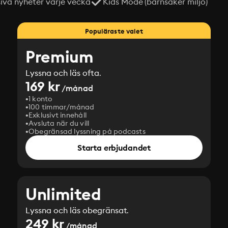
siva nyheter varje vecka
Kids Mode (barnsäker miljö)
Populäraste valet
Premium
Lyssna och läs ofta.
169 kr
/månad
1 konto
100 timmar/månad
Exklusivt innehåll
Avsluta när du vill
Obegränsad lyssning på podcasts
Starta erbjudandet
Unlimited
Lyssna och läs obegränsat.
249 kr
/månad