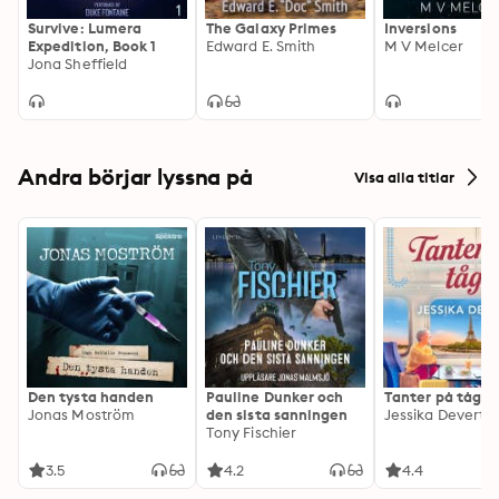
The Lumera Expedition series takes readers to a 
Survive: Lumera
The Galaxy Primes
Inversions
breathtaking planet caught up in humanity's ancient 
Expedition, Book 1
Edward E. Smith
M V Melcer
Jona Sheffield
problems. Exciting, fast-paced, and profound, it 
illuminates the journey of colonizing a dangerous, yet 
endangered, world.
Andra börjar lyssna på
Visa alla titlar
Den tysta handen
Pauline Dunker och
Tanter på tåg
Jonas Moström
den sista sanningen
Jessika Devert
Tony Fischier
3.5
4.2
4.4