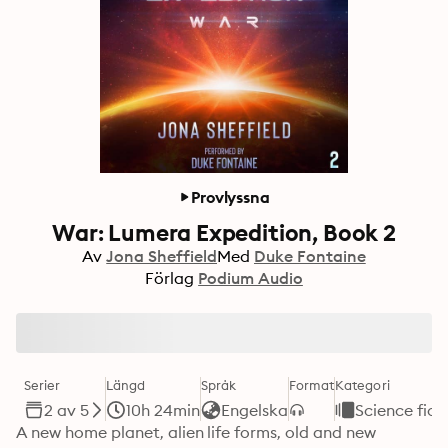
Provlyssna
War: Lumera Expedition, Book 2
Av
Jona Sheffield
Med
Duke Fontaine
Förlag
Podium Audio
Serier
Längd
Språk
Format
Kategori
2 av 5
10h 24min
Engelska
Science fict
A new home planet, alien life forms, old and new 