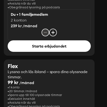
Avsluta när du vill
Obegränsad lyssning på podcasts
Du + 1 familjemedlem
2 konton
239 kr /månad
Starta erbjudandet
Flex
Lyssna och läs ibland – spara dina olyssnade
timmar.
99 kr
/månad
1 konto
20 timmar/månad
Spara upp till 100 olyssnade timmar
Exklusivt innehåll
Avsluta när du vill
Obegränsad lyssning på podcasts