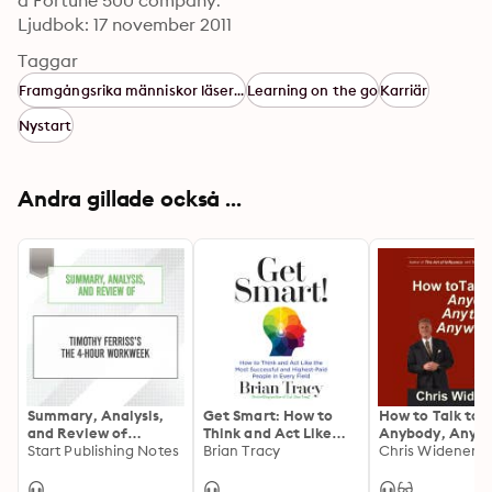
a Fortune 500 company. 
Ljudbok: 17 november 2011
Taggar
Framgångsrika människor läser...
Learning on the go
Karriär
Nystart
Andra gillade också ...
Summary, Analysis,
Get Smart: How to
How to Talk to
and Review of
Think and Act Like
Anybody, Anyti
Timothy Ferriss's The
Start Publishing Notes
the Most Successful
Brian Tracy
Anywhere: 3 Ste
Chris Widener
4-Hour Workweek
and Highest-Paid
Make Instant
People in Every Field
Connections