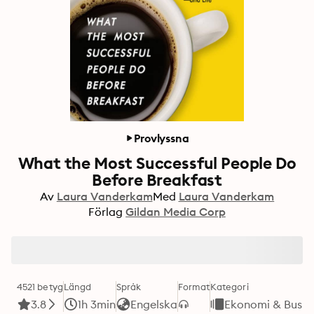
Provlyssna
What the Most Successful People Do
Before Breakfast
Av
Laura Vanderkam
Med
Laura Vanderkam
Förlag
Gildan Media Corp
4521 betyg
Längd
Språk
Format
Kategori
3.8
1h 3min
Engelska
Ekonomi & Busin