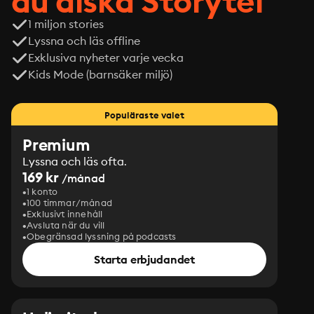
du älska Storytel
1 miljon stories
Lyssna och läs offline
Exklusiva nyheter varje vecka
Kids Mode (barnsäker miljö)
Populäraste valet
Premium
Lyssna och läs ofta.
169 kr
/månad
1 konto
100 timmar/månad
Exklusivt innehåll
Avsluta när du vill
Obegränsad lyssning på podcasts
Starta erbjudandet