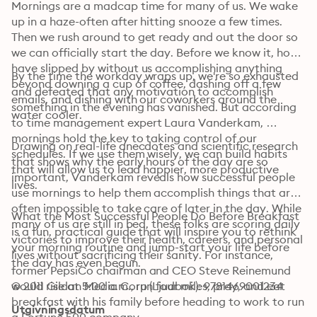
Mornings are a madcap time for many of us. We wake 
up in a haze-often after hitting snooze a few times. 
Then we rush around to get ready and out the door so 
we can officially start the day. Before we know it, hours 
have slipped by without us accomplishing anything 
By the time the workday wraps up, we're so exhausted 
beyond downing a cup of coffee, dashing off a few 
and defeated that any motivation to accomplish 
emails, and dishing with our coworkers around the 
something in the evening has vanished. But according 
water cooler. 
to time management expert Laura Vanderkam, 
mornings hold the key to taking control of our 
Drawing on real-life anecdotes and scientific research 
schedules. If we use them wisely, we can build habits 
that shows why the early hours of the day are so 
that will allow us to lead happier, more productive 
important, Vanderkam reveals how successful people 
lives. 
use mornings to help them accomplish things that are 
often impossible to take care of later in the day. While 
What the Most Successful People Do Before Breakfast 
many of us are still in bed, these folks are scoring daily 
is a fun, practical guide that will inspire you to rethink 
victories to improve their health, careers, and personal 
your morning routine and jump-start your life before 
lives without sacrificing their sanity. For instance, 
the day has even begun.
former PepsiCo chairman and CEO Steve Reinemund 
would rise at 5:00 a.m., run four miles, pray, and eat 
© 2011 Gildan Media Corp (Ljudbok): 9781469001234
breakfast with his family before heading to work to run 
Utgivningsdatum