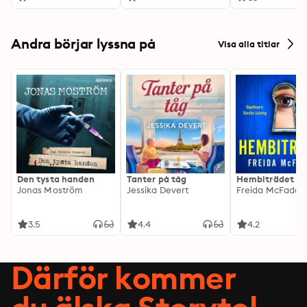
Andra börjar lyssna på
Visa alla titlar
Den tysta handen
Tanter på tåg
Hembiträdet
Jonas Moström
Jessika Devert
Freida McFadde
3.5
4.4
4.2
Därför kommer