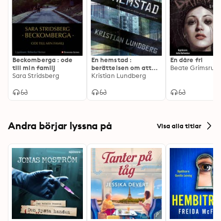
Beckomberga : ode
En hemstad :
En dåre fri
till min familj
berättelsen om att
Beate Grimsrud
Sara Stridsberg
färdas genom
Kristian Lundberg
klassmörkret
Andra börjar lyssna på
Visa alla titlar