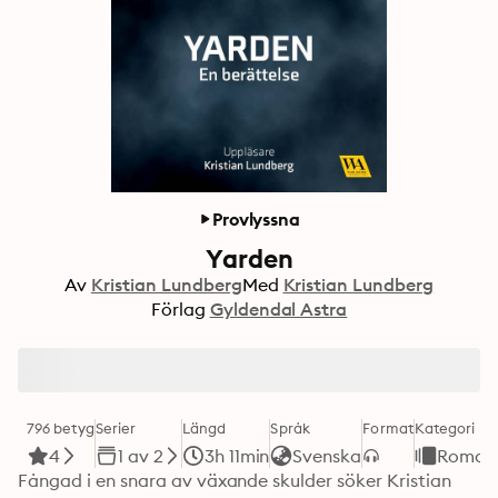
Provlyssna
Yarden
Av
Kristian Lundberg
Med
Kristian Lundberg
Förlag
Gyldendal Astra
796 betyg
Serier
Längd
Språk
Format
Kategori
4
1 av 2
3h 11min
Svenska
Roman
Fångad i en snara av växande skulder söker Kristian 