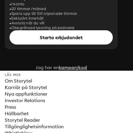
1 konto
20 timmar/månad
Spara upp till 100 olyssnade timmar
Exklusivt innehåll
Avsluta när du vill
Obegränsad lyssning på podcasts
Starta erbjudandet
Jag har en
kampanjkod
LÄS MER
Om Storytel
Karriär på Storytel
Nya appfunktioner
Investor Relations
Press
Hållbarhet
Storytel Reader
Tillgänglighetsinformation