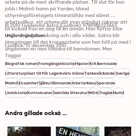
arbete på de mest skriftande platser. Till slut får han 
jobb i Malmö hamn på Yarden, bland 
uthyrningsföretagets timanställda med sämst 
arbetsvillkor, ett arbete där man ständigt riskerar att 
© 2010 Gyldendal Astra (Ljudbok): 9789186223663
bli kickad från en dag till en annan. Han flyttar bilar 
under sträng bevakning och i alla väder. Sakta blir 
Utgivningsdatum
återgången till det kroppsarbete som han höll på med i 
Ljudbok: 10 december 2010
ungdomen en resa tillbaka till barndomen. Men 
berättelsen blir också en uppgörelse med det moderna 
Taggar
arbetslivets villkor. Kristian Lundberg företar en 
Biografisk roman
Framgångshistoria
Hipster
Kritikerrosade
omvänd klassresa, där åren med författandet plötsligt 
Litteraturpriset till Pär Lagerkvists minne
Tankeväckande
Sverige
framstår som ett mellanspel. Han återvänder till den 
värld han en gång kom ifrån. Men inte av nostalgiska 
Malmö
Ensamhet
Självutlämnande
Arbetarklass
Sparande
skäl, utan för att det inte finns någon annan utväg.
Livshistoria
Kortromaner
Samtida litteratur
Mörk
Tragisk
Nutid
Andra gillade också ...