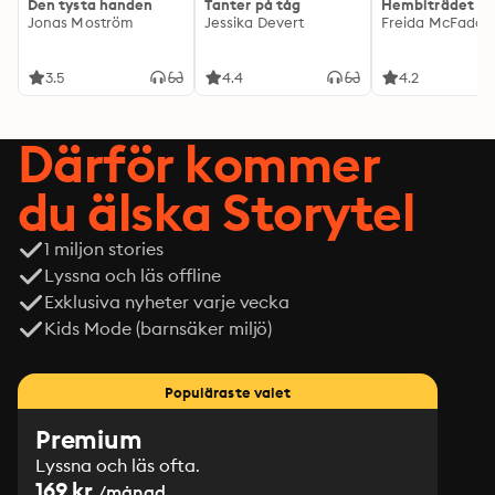
Den tysta handen
Tanter på tåg
Hembiträdet
Jonas Moström
Jessika Devert
Freida McFadde
3.5
4.4
4.2
Därför kommer
du älska Storytel
1 miljon stories
Lyssna och läs offline
Exklusiva nyheter varje vecka
Kids Mode (barnsäker miljö)
Populäraste valet
Premium
Lyssna och läs ofta.
169 kr
/månad