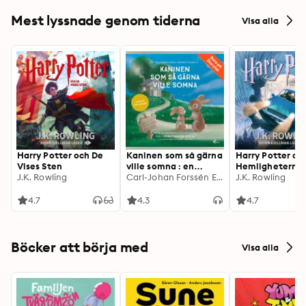
Mest lyssnade genom tiderna
Visa alla
Harry Potter och De
Kaninen som så gärna
Harry Potter oc
Vises Sten
ville somna : en
Hemligheterna
J.K. Rowling
annorlunda
Carl-Johan Forssén Ehrlin
kammare
J.K. Rowling
godnattsaga
4.7
4.3
4.7
Böcker att börja med
Visa alla