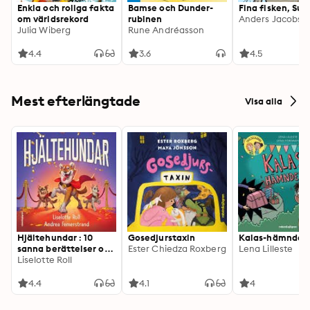
Enkla och roliga fakta
Bamse och Dunder-
Fina fisken, Sun
om världsrekord
rubinen
Julia Wiberg
Rune Andréasson
4.4
3.6
4.5
Mest efterlängtade
Visa alla
Hjältehundar : 10
Gosedjurstaxin
Kalas-hämnden
sanna berättelser om
Ester Chiedza Roxberg
Lena Lilleste
verkliga hjältedåd
Liselotte Roll
4.4
4.1
4