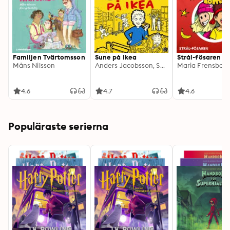
Familjen Tvärtomsson
Sune på Ikea
Strål-fösaren
Måns Nilsson
Anders Jacobsson, Sören Olsson
4.6
4.7
4.6
Populäraste serierna