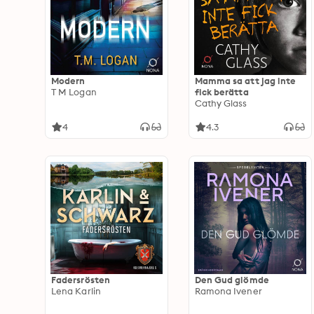
Modern
Mamma sa att jag inte
T M Logan
fick berätta
Cathy Glass
4
4.3
Fadersrösten
Den Gud glömde
Lena Karlin
Ramona Ivener