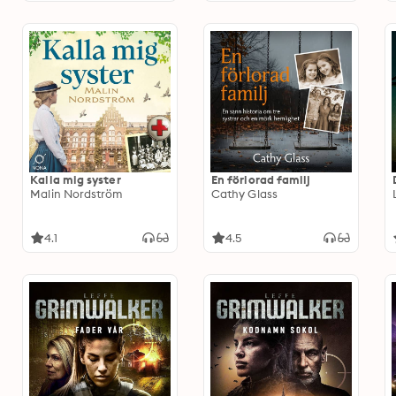
Kalla mig syster
En förlorad familj
Malin Nordström
Cathy Glass
4.1
4.5