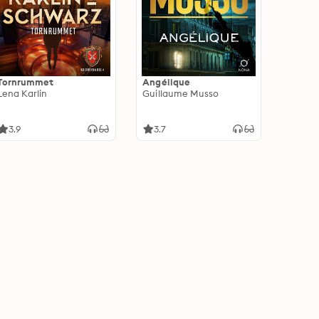
Tornrummet
Angélique
Lena Karlin
Guillaume Musso
3.9
3.7