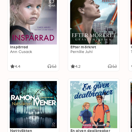
Inspärrad
Efter mörkret
Ann Cusack
Pernille Juhl
4.4
4.2
Nattväkten
En given dealbreaker