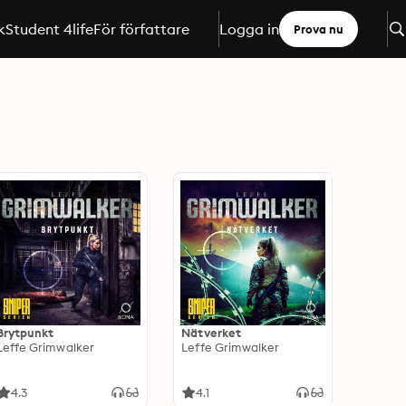
k
Student 4life
För författare
Logga in
Prova nu
Brytpunkt
Nätverket
Leffe Grimwalker
Leffe Grimwalker
4.3
4.1