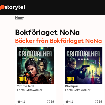
Hem
Bokförlaget NoNa
Böcker från Bokförlaget NoNa
Timme Noll
Blodspår
Leffe Grimwalker
Leffe Grimwalker
4.2
4.2