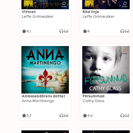
Vittnet
Röd linje
Leffe Grimwalker
Leffe Grimwalker
4.1
4
Ambassadörens dotter
Försummad
Anna Martinengo
Cathy Glass
3.7
4.6