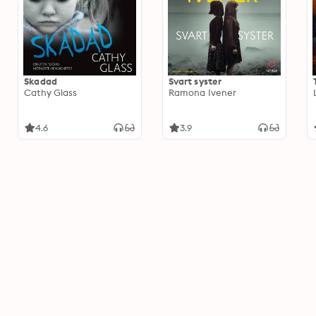
Skadad
Svart syster
Cathy Glass
Ramona Ivener
4.6
3.9