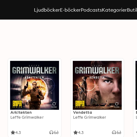
Ljudböcker
E-böcker
Podcasts
Kategorier
Buti
Arkitekten
Vendetta
Leffe Grimwalker
Leffe Grimwalker
4.3
4.3