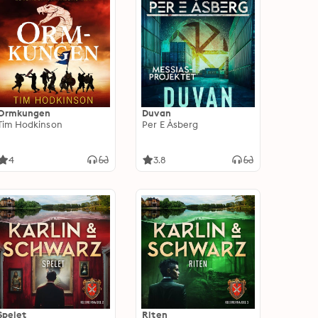
Ormkungen
Duvan
Tim Hodkinson
Per E Åsberg
4
3.8
Spelet
Riten