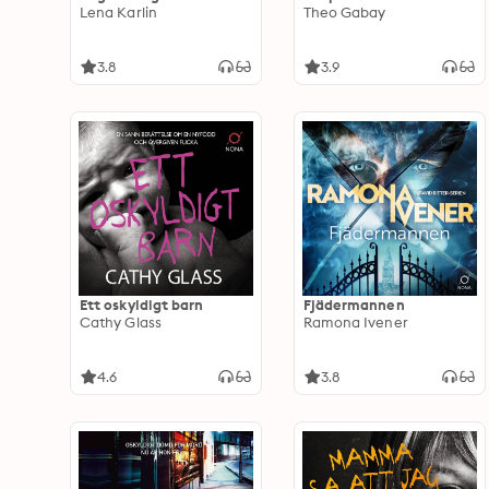
Lena Karlin
Theo Gabay
3.8
3.9
Ett oskyldigt barn
Fjädermannen
Cathy Glass
Ramona Ivener
4.6
3.8