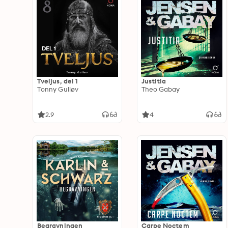
Tveljus, del 1
Justitia
Tonny Gulløv
Theo Gabay
2.9
4
Begravningen
Carpe Noctem