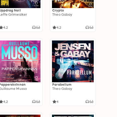
Uppdrag Noll
Crypto
Leffe Grimwalker
Theo Gabay
4.2
4.2
Papperskvinnan
Parabellum
Guillaume Musso
Theo Gabay
4.2
4