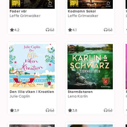
Fader vår
Kodnamn Sokol
Leffe Grimwalker
Leffe Grimwalker
4.2
4.1
Den lilla viken i Kroatien
Stormästaren
Julie Caplin
Lena Karlin
3.9
3.8