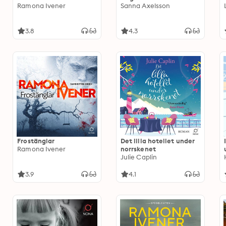
Ramona Ivener
Sanna Axelsson
3.8
4.3
Frostänglar
Det lilla hotellet under
Ramona Ivener
norrskenet
Julie Caplin
3.9
4.1