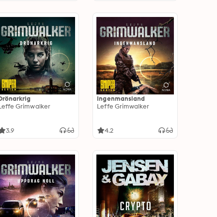
Drönarkrig
Ingenmansland
Leffe Grimwalker
Leffe Grimwalker
3.9
4.2