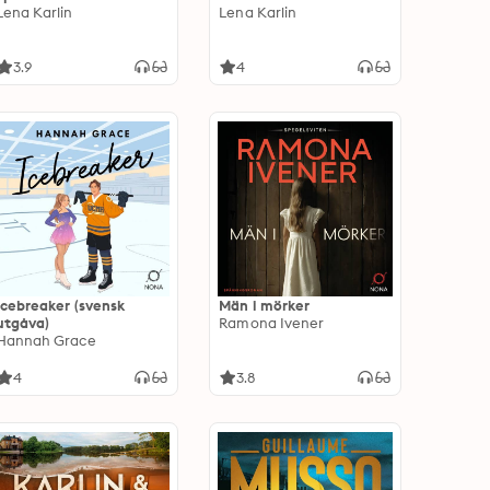
Lena Karlin
Lena Karlin
3.9
4
Icebreaker (svensk
Män i mörker
utgåva)
Ramona Ivener
Hannah Grace
4
3.8