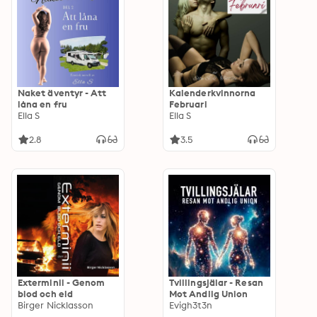
Naket äventyr - Att
Kalenderkvinnorna
låna en fru
Februari
Ella S
Ella S
2.8
3.5
Exterminii - Genom
Tvillingsjälar - Resan
blod och eld
Mot Andlig Union
Birger Nicklasson
Evigh3t3n