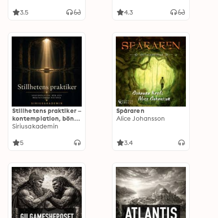
3.5
4.3
Stillhetens praktiker –
Spåraren
kontemplation, bön
Alice Johansson
och meditationens
Siriusakademin
historia
5
3.4