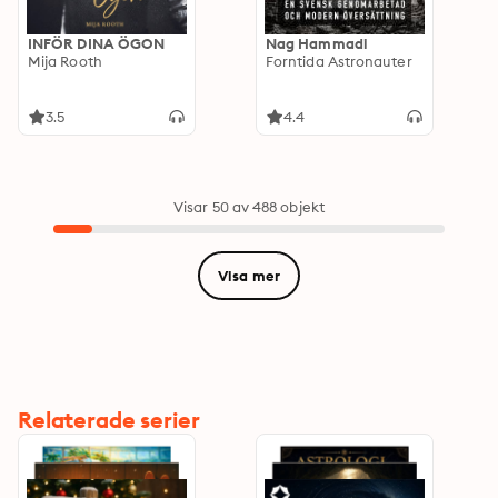
INFÖR DINA ÖGON
Nag Hammadi
Mija Rooth
Forntida Astronauter
3.5
4.4
Visar 50 av 488 objekt
Visa mer
Relaterade serier