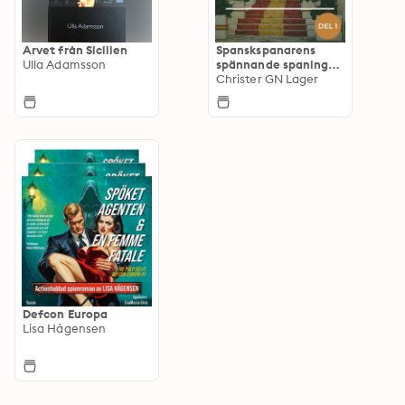
Arvet från Sicilien
Spanskspanarens
Ulla Adamsson
spännande spaningar
i Spanien
Christer GN Lager
Defcon Europa
Lisa Hågensen