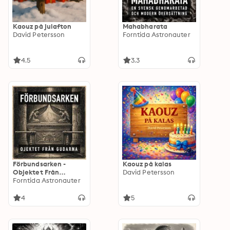
Kaouz på julafton
Mahabharata
David Petersson
Forntida Astronauter
4.5
3.3
Förbundsarken -
Kaouz på kalas
Objektet Från
David Petersson
Gudarna
Forntida Astronauter
4
5