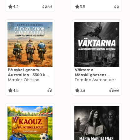
4.2
3.5
På cykel genom
Väktarna -
Australien - 3300 km
Mänsklighetens
från Darwin till
Mattias Ohlsson
riktiga historia
Forntida Astronauter
Adelaide
4.5
3.6