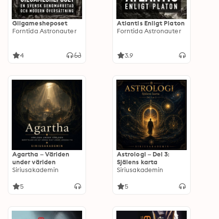
Gilgamesheposet
Atlantis Enligt Platon
Forntida Astronauter
Forntida Astronauter
4
3.9
Agartha – Världen
Astrologi – Del 3:
under världen
Själens karta
Siriusakademin
Siriusakademin
5
5