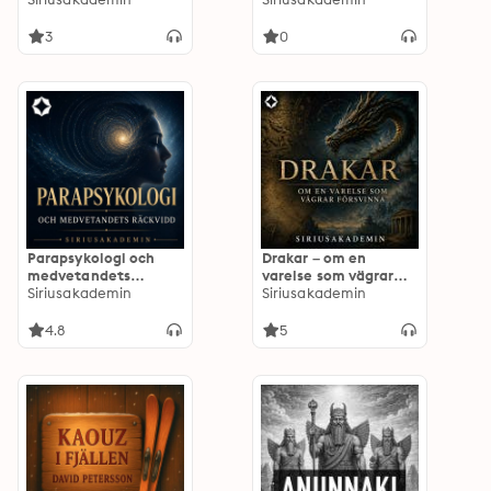
mänsklighetens
minne
3
0
Parapsykologi och
Drakar – om en
medvetandets
varelse som vägrar
räckvidd
Siriusakademin
försvinna
Siriusakademin
4.8
5