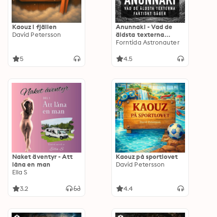
Kaouz i fjällen
Anunnaki - Vad de
David Petersson
äldsta texterna
faktiskt säger
Forntida Astronauter
5
4.5
Naket äventyr - Att
Kaouz på sportlovet
låna en man
David Petersson
Ella S
3.2
4.4