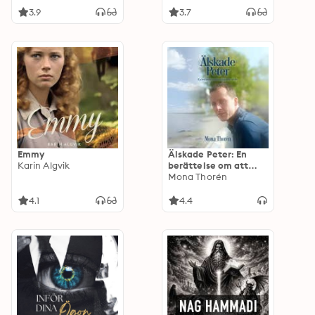
3.9
3.7
Emmy
Älskade Peter: En
Karin Algvik
berättelse om att
kämpa för sitt liv
Mona Thorén
4.1
4.4