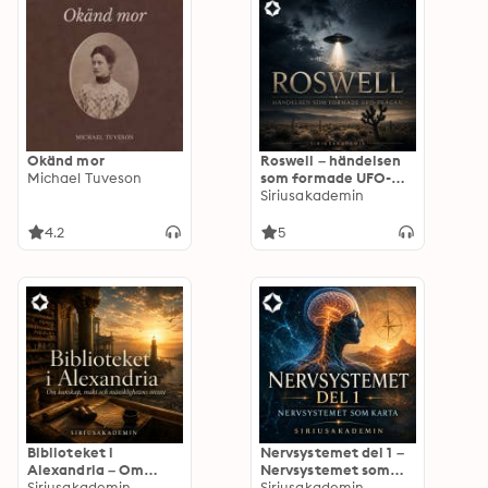
Okänd mor
Roswell – händelsen
Michael Tuveson
som formade UFO-
frågan
Siriusakademin
4.2
5
Biblioteket i
Nervsystemet del 1 –
Alexandria – Om
Nervsystemet som
kunskap, makt och
Siriusakademin
karta
Siriusakademin