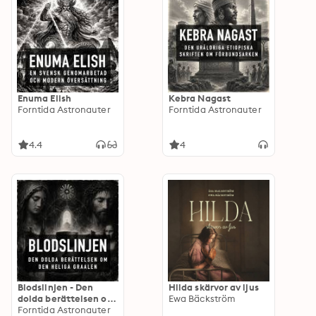
Enuma Elish
Kebra Nagast
Forntida Astronauter
Forntida Astronauter
4.4
4
Blodslinjen - Den
Hilda skärvor av ljus
dolda berättelsen om
Ewa Bäckström
den Heliga Graalen
Forntida Astronauter