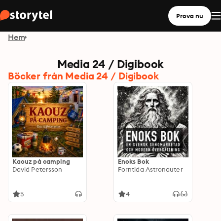
Prova nu
Hem
Media 24 / Digibook
Böcker från Media 24 / Digibook
Kaouz på camping
Enoks Bok
David Petersson
Forntida Astronauter
5
4