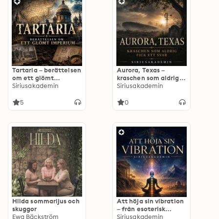
Tartaria – berättelsen
Aurora, Texas –
om ett glömt
kraschen som aldrig
imperium
Siriusakademin
fick ett svar
Siriusakademin
5
0
Hilda sommarljus och
Att höja sin vibration
skuggor
– från esoterisk
Ewa Bäckström
kosmologi till modern
Siriusakademin