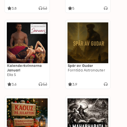
självhjälp
3.8
5
Kalenderkvinnorna
Spår av Gudar
Januari
Forntida Astronauter
Ella S
3.6
3.9