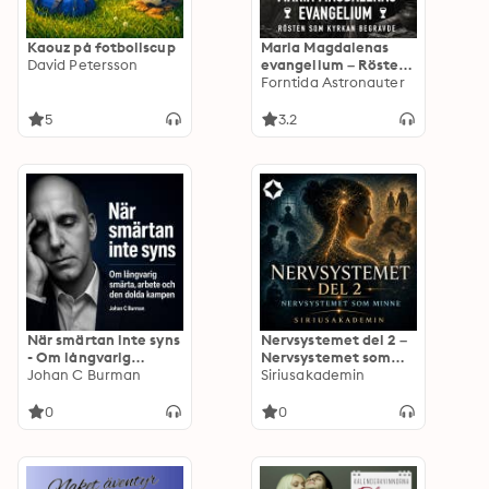
Kaouz på fotbollscup
Maria Magdalenas
David Petersson
evangelium – Rösten
som kyrkan begravde
Forntida Astronauter
5
3.2
När smärtan inte syns
Nervsystemet del 2 –
- Om långvarig
Nervsystemet som
smärta, arbete och
Johan C Burman
minne
Siriusakademin
den dolda kampen
0
0