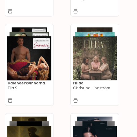
Kalenderkvinnorna
Hilda
Ella S
Christina Lindström