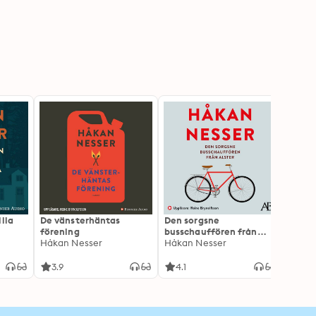
lla
De vänsterhäntas
Den sorgsne
Schac
förening
busschauffören från
Håkan
Håkan Nesser
Alster
Håkan Nesser
3.9
4.1
3.8