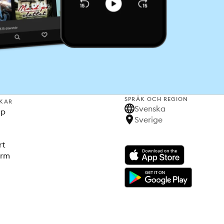
SPRÅK OCH REGION
KAR
Svenska
lp
Sverige
rt
orm