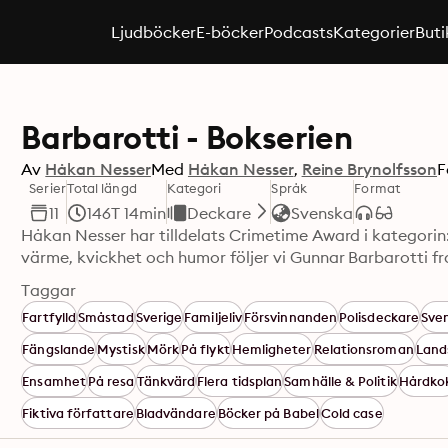
Ljudböcker
E-böcker
Podcasts
Kategorier
Buti
Barbarotti - Bokserien
Av
Håkan Nesser
Med
Håkan Nesser
Reine Brynolfsson
F
Serier
Total längd
Kategori
Språk
Format
11
146T 14min
Deckare
Svenska
Håkan Nesser har tilldelats Crimetime Award i kategorin:
Taggar
Fartfylld
Småstad
Sverige
Familjeliv
Försvinnanden
Polisdeckare
Sve
Fängslande
Mystisk
Mörk
På flykt
Hemligheter
Relationsroman
Land
Ensamhet
På resa
Tänkvärd
Flera tidsplan
Samhälle & Politik
Hårdko
Fiktiva författare
Bladvändare
Böcker på Babel
Cold case