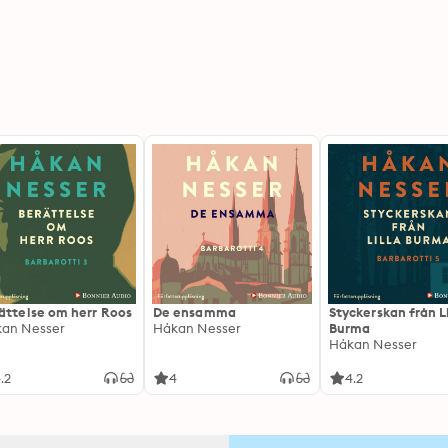
ättelse om herr Roos
De ensamma
Styckerskan från Li
an Nesser
Håkan Nesser
Burma
Håkan Nesser
.2
4
4.2