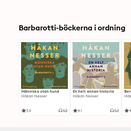
Barbarotti-böckerna i ordning
Människa utan hund
En helt annan historia
Ber
Håkan Nesser
Håkan Nesser
Håk
3.9
4.1
4