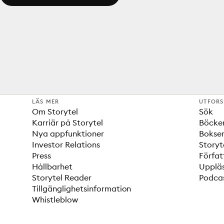
LÄS MER
UTFOR
Om Storytel
Sök
Karriär på Storytel
Böcke
Nya appfunktioner
Bokser
Investor Relations
Storyt
Press
Förfat
Hållbarhet
Upplä
Storytel Reader
Podca
Tillgänglighetsinformation
Whistleblow