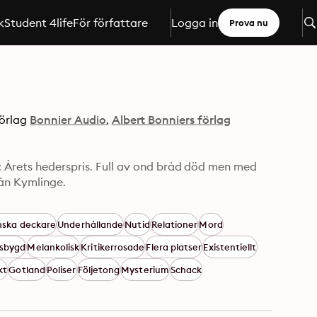
k
Student 4life
För författare
Logga in
Prova nu
örlag
Bonnier Audio
Albert Bonniers förlag
 Årets hederspris. Full av ond bråd död men med 
värme, kvickhet och humor följer vi Gunnar Barbarotti från Kymlinge.  
nska deckare
Underhållande
Nutid
Relationer
Mord
sbygd
Melankolisk
Kritikerrosade
Flera platser
Existentiellt
kt
Gotland
Poliser
Följetong
Mysterium
Schack