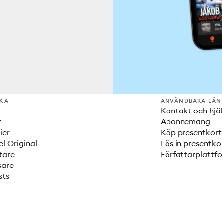
SKA
ANVÄNDBARA LÄN
Kontakt och hjä
r
Abonnemang
ier
Köp presentkort
el Original
Lös in presentko
tare
Författarplattf
sare
sts