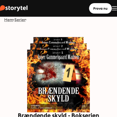
Prova nu
Hem
Serier
Brændende skyld - Bokserien