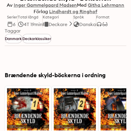
Av
Inger Gammelgaard Madsen
Med
Githa Lehrmann
Förlag
Lindhardt og Ringhof
Serier
Total längd
Kategori
Språk
Format
6
4T 19min
Deckare
Danska
Taggar
Danmark
Deckarklassiker
Brændende skyld-böckerna i ordning