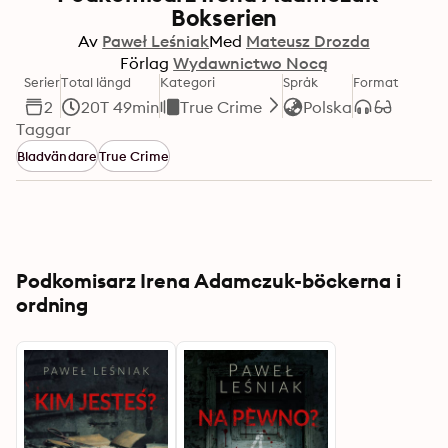
Bokserien
Av
Paweł Leśniak
Med
Mateusz Drozda
Förlag
Wydawnictwo Nocą
Serier
Total längd
Kategori
Språk
Format
2
20T 49min
True Crime
Polska
Taggar
Bladvändare
True Crime
Podkomisarz Irena Adamczuk-böckerna i
ordning