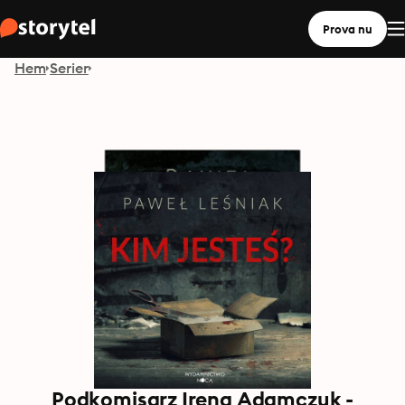
Prova nu
Hem
Serier
Podkomisarz Irena Adamczuk -