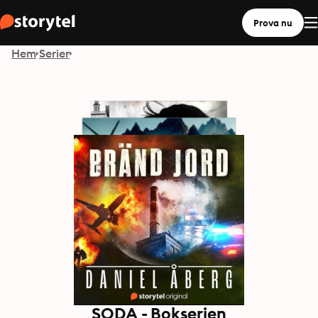
Prova nu
Hem
Serier
SODA - Bokserien