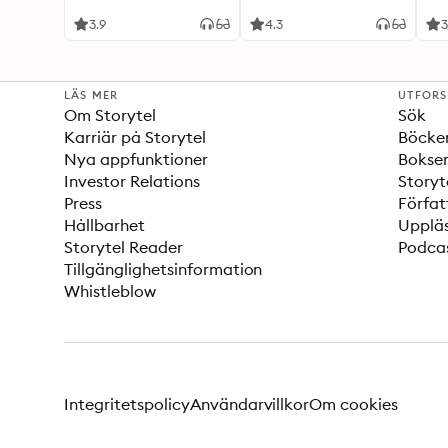
3.9
4.3
3
LÄS MER
UTFOR
Om Storytel
Sök
Karriär på Storytel
Böcke
Nya appfunktioner
Bokser
Investor Relations
Storyt
Press
Förfat
Hållbarhet
Upplä
Storytel Reader
Podca
Tillgänglighetsinformation
Whistleblow
Integritetspolicy
Användarvillkor
Om cookies