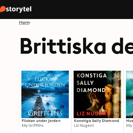
Hem
Brittiska d
Flickan under jorden
Konstiga Sally Diamond
Hus
Elly Griffiths
Liz Nugent
Elly