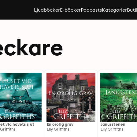
Ljudböcker
E-böcker
Podcasts
Kategorier
Buti
eckare
et vid havets slut
En orolig grav
Janusstenen
 Griffiths
Elly Griffiths
Elly Griffiths