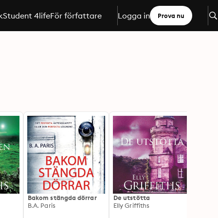
k
Student 4life
För författare
Logga in
Prova nu
Bakom stängda dörrar
De utstötta
Och s
B.A. Paris
Elly Griffiths
Agath