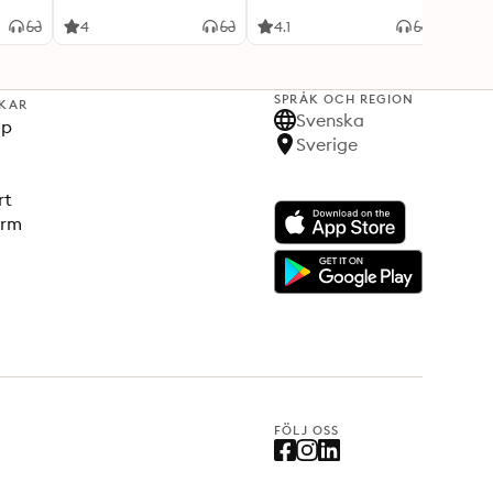
4
4.1
4.2
SPRÅK OCH REGION
KAR
Svenska
lp
Sverige
rt
orm
FÖLJ OSS