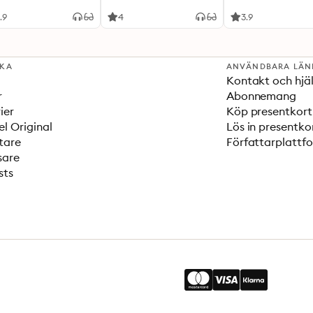
.9
4
3.9
SKA
ANVÄNDBARA LÄN
Kontakt och hjä
r
Abonnemang
ier
Köp presentkort
el Original
Lös in presentko
tare
Författarplattf
sare
sts