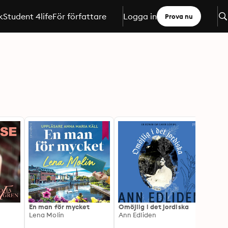
k
Student 4life
För författare
Logga in
Prova nu
En man för mycket
Omöjlig i det jordiska
Tiotu
Lena Molin
Ann Edliden
Liz T