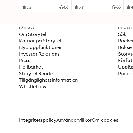
3.2
3.9
LÄS MER
UTFOR
Om Storytel
Sök
Karriär på Storytel
Böcke
Nya appfunktioner
Bokser
Investor Relations
Storyt
Press
Förfat
Hållbarhet
Upplä
Storytel Reader
Podca
Tillgänglighetsinformation
Whistleblow
Integritetspolicy
Användarvillkor
Om cookies