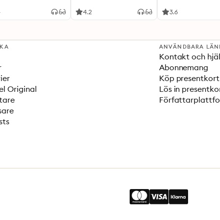
4
4.2
3.6
SKA
ANVÄNDBARA LÄN
Kontakt och hjä
r
Abonnemang
ier
Köp presentkort
el Original
Lös in presentko
tare
Författarplattf
sare
sts