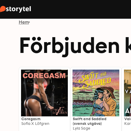
Hem
Förbjuden 
Coregasm
Swift and Saddled
Val
Sofia X Löfgren
(svensk utgåva)
Kar
Lyla Sage