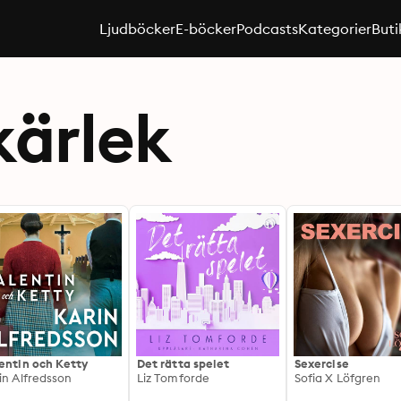
Ljudböcker
E-böcker
Podcasts
Kategorier
Buti
kärlek
entin och Ketty
Det rätta spelet
Sexercise
in Alfredsson
Liz Tomforde
Sofia X Löfgren