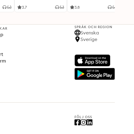
3.7
3.8
4
SPRÅK OCH REGION
KAR
Svenska
lp
Sverige
rt
orm
FÖLJ OSS