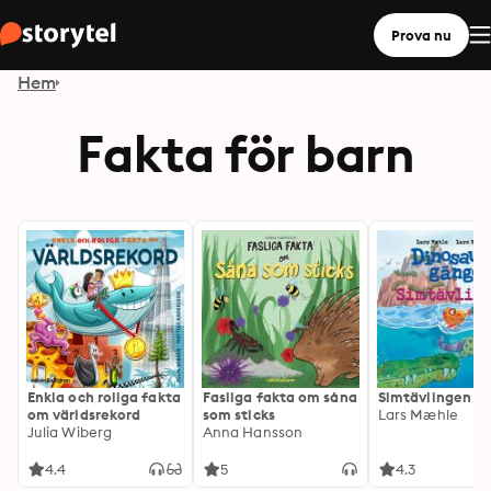
Prova nu
Hem
Fakta för barn
Enkla och roliga fakta
Fasliga fakta om såna
Simtävlingen
om världsrekord
som sticks
Lars Mæhle
Julia Wiberg
Anna Hansson
4.4
5
4.3