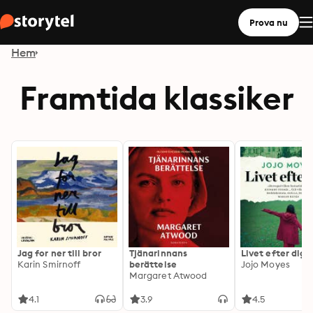
Prova nu
Hem
Framtida klassiker
Jag for ner till bror
Tjänarinnans
Livet efter dig
Karin Smirnoff
berättelse
Jojo Moyes
Margaret Atwood
4.1
3.9
4.5