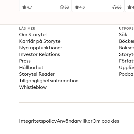
4.7
4.8
4
LÄS MER
UTFOR
Om Storytel
Sök
Karriär på Storytel
Böcke
Nya appfunktioner
Bokser
Investor Relations
Storyt
Press
Förfat
Hållbarhet
Upplä
Storytel Reader
Podca
Tillgänglighetsinformation
Whistleblow
Integritetspolicy
Användarvillkor
Om cookies