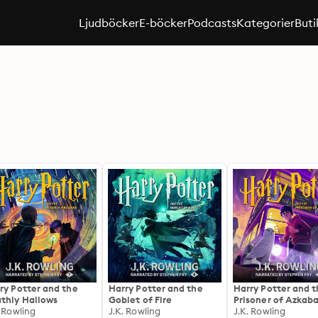
Ljudböcker
E-böcker
Podcasts
Kategorier
Buti
ry Potter and the
Harry Potter and the
Harry Potter and 
thly Hallows
Goblet of Fire
Prisoner of Azkab
. Rowling
J.K. Rowling
J.K. Rowling