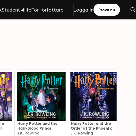
k
Student 4life
För författare
Logga in
Prova nu
the
Harry Potter and the
Harry Potter and the
Innan 
an
Half-Blood Prince
Order of the Phoenix
Jessi
J.K. Rowling
J.K. Rowling