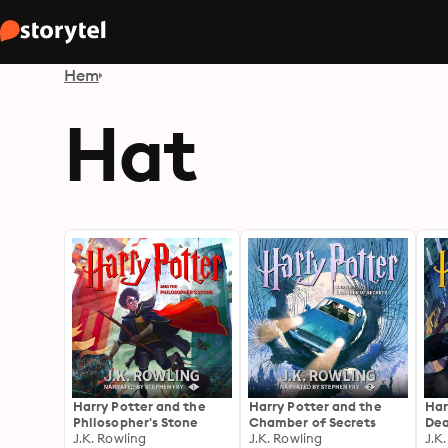
Hem
Hat
Harry Potter and the
Harry Potter and the
Har
Philosopher's Stone
Chamber of Secrets
Dea
J.K. Rowling
J.K. Rowling
J.K