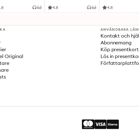
.8
4.8
4.8
SKA
ANVÄNDBARA LÄN
Kontakt och hjä
r
Abonnemang
ier
Köp presentkort
el Original
Lös in presentko
tare
Författarplattf
sare
sts