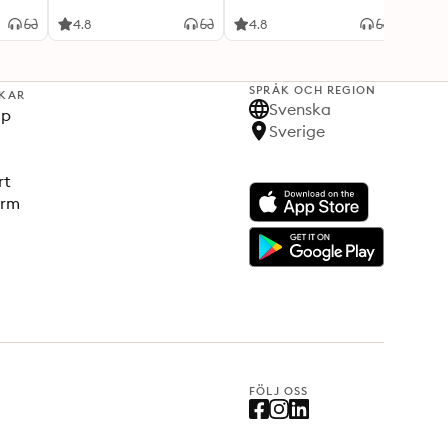
4.8
4.8
3.8
SPRÅK OCH REGION
KAR
Svenska
lp
Sverige
rt
orm
FÖLJ OSS