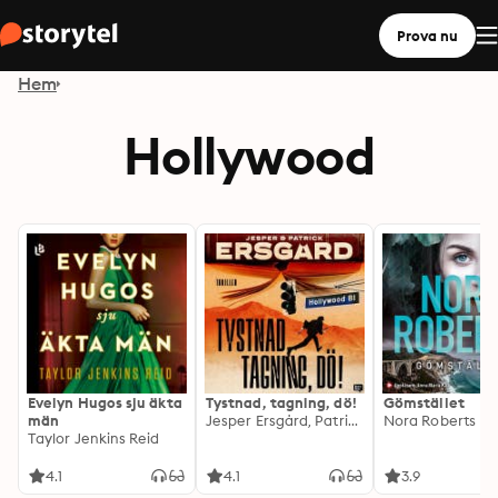
Prova nu
Hem
Hollywood
Evelyn Hugos sju äkta
Tystnad, tagning, dö!
Gömstället
män
Jesper Ersgård, Patrick Ersgård
Nora Roberts
Taylor Jenkins Reid
4.1
4.1
3.9