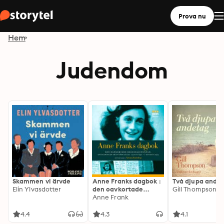
Prova nu
Hem
Judendom
Skammen vi ärvde
Anne Franks dagbok :
Två djupa ande
Elin Ylvasdotter
den oavkortade
Gill Thompson
originalutgåvan -
Anne Frank
anteckningar från
gömstället 12 juni
4.4
4.3
4.1
1942 - 1 augusti 1944