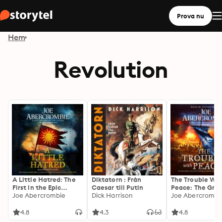
Prova nu
Hem
Revolution
A Little Hatred: The
Diktatorn : Från
The Trouble Wit
First in the Epic
Caesar till Putin
Peace: The Grip
Sunday Times
Joe Abercrombie
Dick Harrison
Sunday Times
Joe Abercrombi
Bestselling Series
Bestselling Fan
4.8
4.3
4.8