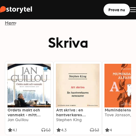
Prova nu
Hem
Skriva
Ordets makt och
Att skriva : en
Mumindalens al
vanmakt - mitt
hantverkares
skrivande liv
Jan Guillou
memoarer
Stephen King
4.1
4.3
4