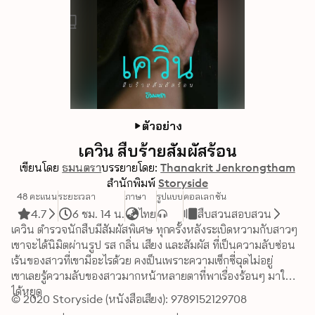
ตัวอย่าง
เควิน สืบร้ายสัมผัสร้อน
เขียนโดย
ธมนตรา
บรรยายโดย:
Thanakrit Jenkrongtham
สำนักพิมพ์
Storyside
48 คะแนน
ระยะเวลา
ภาษา
รูปแบบ
คอลเลกชัน
4.7
6 ชม. 14 น.
ไทย
สืบสวนสอบสวน
เควิน ตำรวจนักสืบมีสัมผัสพิเศษ ทุกครั้งหลังระเบิดหวามกับสาวๆ 
เขาจะได้นิมิตผ่านรูป รส กลิ่น เสียง และสัมผัส ที่เป็นความลับซ่อน
เร้นของสาวที่เขามีอะไรด้วย คงเป็นเพราะความเซ็กซี่ฉุดไม่อยู่ 

เขาเลยรู้ความลับของสาวมากหน้าหลายตาที่พาเรื่องร้อนๆ มาให้ไม่
ได้หยุด 

© 2020 Storyside (หนังสือเสียง): 9789152129708