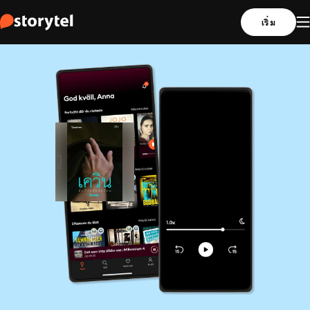
เริ่ม