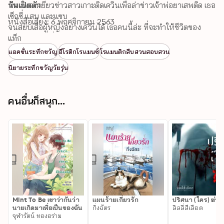
พิมแพร เหยี่ยวข่าวสาวเกาะติดเควินเพื่อล่าข่าวเจ้าพ่อยาเสพติด เธอ
วันเปิดตัว
เซ็กซี่ แสบ และแซบ 

หนังสือเสียง: 6 พฤศจิกายน 2563
จนสยบเสือผู้หญิงอย่างเควินได้ เธอคนนี้ล่ะ ที่จะทำให้ชีวิตของ
นักสืบหนุ่มเปลี่ยนไป 

แท็ก
แอคชั่นระทึกขวัญ
อีโรติกโรแมนซ์
โรแมนติกสืบสวนสอบสวน
ในท่ามกลางอันตรายที่เร่าร้อนและเล่ห์กล พวกเขาจะฝ่าฟันอุป
นิยายระทึกขวัญวัยรุ่น
สรรค์ไปอย่างไร บางที... ความรักเท่านั้นคือคำตอบ
คนอื่นก็สนุก...
Mint To Be เขาว่ากันว่า
แผนร้ายเกี่ยวรัก
ปริศนา (ใคร) ฆ่า
นายเกิดมาเพื่อเป็นของฉัน
กิ่งฉัตร
ลิลลี่สีเลือด
จุฬารัตน์ ทองอร่าม