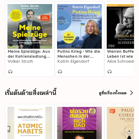
Meine Spielzüge: Aus
Putins Krieg - Wie die
Warren Buffett 
der Kohlensiedlung
Menschen in der
Leben ist wie ei
zum erfolgreichsten
Volker Struth
Ukraine für unsere
Katrin Eigendorf
Schneeball
Alice Schroeder
Spielerberater
Freiheit kämpfen
Deutschlands
(Ungekürzte
Autorinnenlesung)
เริ่มต้นด้วยสิ่งเหล่านี้
ดูชื่อเรื่องทั้งหมด