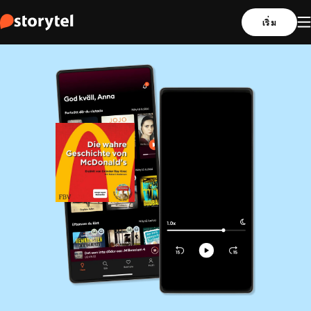
เริ่ม