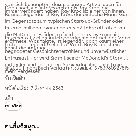
von sich behaupten, dass sie unsere Art zu leben für 
Doch noch viel interessanter als Ray Kroc, die 
immer verändert haben. Ray Kroc ist einer von ihnen.
Businesslegende, ist Ray Kroc, der einfache Mann. Ganz 
im Gegensatz zum typischen Start-up-Gründer oder 
Internetmillionär war er bereits 52 Jahre alt, als er auf 
die McDonald-Brüder traf und sein erstes Franchise 
In seiner offiziellen Autobiografie meldet sich der Mann 
eröffnete. Was folgte, ist legendär, doch kaum einer 
hinter der Legende selbst zu Wort. Ray Kroc ist ein 
kennt die Anfänge.
begnadeter Geschichtenerzähler und unverwüstlicher 
Enthusiast – er wird Sie mit seiner McDonald's-Story 
mitreißen und inspirieren. Sie werden ihn danach nie 
© 2020 FinanzBuch Verlag (หนังสือเสียง): 9783960927815
mehr vergessen.
วันเปิดตัว
หนังสือเสียง: 7 สิงหาคม 2563
แท็ก
เรย์ คร็อก
คนอื่นก็สนุก...