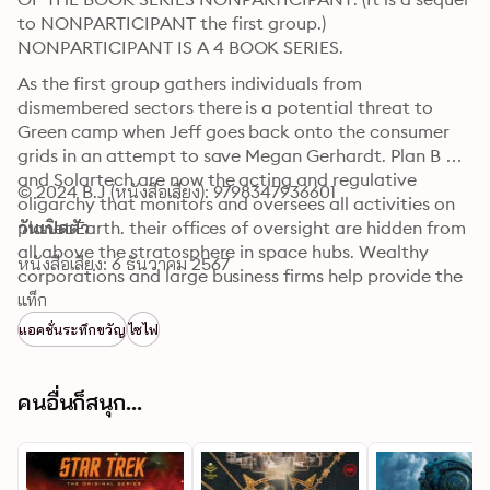
to NONPARTICIPANT the first group.) 
NONPARTICIPANT IS A 4 BOOK SERIES.
As the first group gathers individuals from 
dismembered sectors there is a potential threat to 
Green camp when Jeff goes back onto the consumer 
grids in an attempt to save Megan Gerhardt. Plan B 
and Solartech are now the acting and regulative 
© 2024 B.J (หนังสือเสียง): 9798347936601
oligarchy that monitors and oversees all activities on 
planet Earth. their offices of oversight are hidden from 
วันเปิดตัว
all above the stratosphere in space hubs. Wealthy 
หนังสือเสียง: 6 ธันวาคม 2567
corporations and large business firms help provide the 
necessary funding for this entity's extraterrestrial 
แท็ก
missions. Some of the investors have returned home 
แอคชั่นระทึกขวัญ
ไซไฟ
from the missions and are bombarded by chaotic 
factions of unruly civilians. Strict adherence to 
procedural protocol is the answer and chaos is incited 
คนอื่นก็สนุก...
as members from lower contributing sectors want 
answers for the damage that the missions have caused 
to the earth