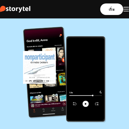
เริ่ม