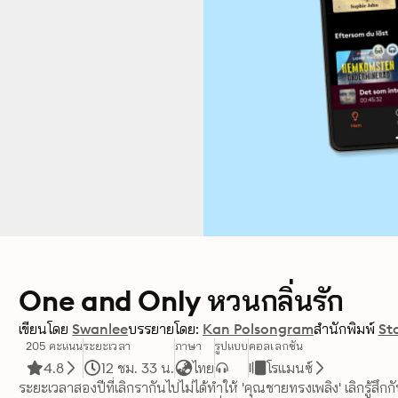
One and Only หวนกลิ่นรัก
เขียนโดย
Swanlee
บรรยายโดย:
Kan Polsongram
สำนักพิมพ์
St
205 คะแนน
ระยะเวลา
ภาษา
รูปแบบ
คอลเลกชัน
4.8
12 ชม. 33 น.
ไทย
โรแมนซ์
ระยะเวลาสองปีที่เลิกรากันไปไม่ได้ทำให้ 'คุณชายทรงเพลิง' เลิกรู้สึกกั