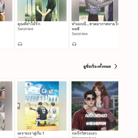
คุณที่ทำให้รัก
ทำแบบนี้...ขาดอากาศหายใจ
Real 
Swanlee
พอดี
Chiff
Swanlee
ดูชื่อเรื่องทั้งหมด
เพราะเราคู่กัน 1
กลรักวิศวะเลว
Real 