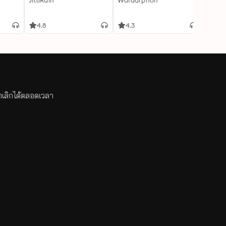
JittiRain
Waraarphon
Chiff
4.8
4.3
4.9
กเลิกได้ตลอดเวลา