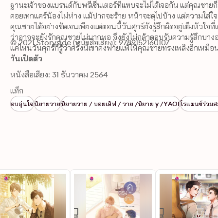
ฐานะเจ้าของแบรนด์กับพรีเซ็นเตอร์ที่แทบจะไม่ได้เจอกัน แต่คุณชายก
คอยเทกแคร์น้องไม่ห่าง แม้ปากจะร้าย หน้าจะดุไปบ้าง แต่ความใส่ใจท
คุณชายได้อย่างชัดเจนเพียงแต่ตอนนี้วันศุกร์ยังรู้สึกผิดอยู่เต็มหัวใ
ว่าอาจจะยังรักคุณชายไม่มากพอ จึงยังไม่กล้าตอบรับความรู้สึกบางอ
© 2021 Storyside (หนังสือเสียง): 9789152160107
แค่ไหนวันศุกร์ก็รู้ว่าครั้งนี้เขาคงพ่ายแพ้ให้คุณชายทรงเพลิงอีกเหมือ
วันเปิดตัว
หนังสือเสียง: 31 ธันวาคม 2564
แท็ก
อบอุ่นใจ
นิยายวาย
นิยายวาย / บอยเลิฟ / วาย /นิยาย y /YAOI
โรแมนซ์ร่วมส