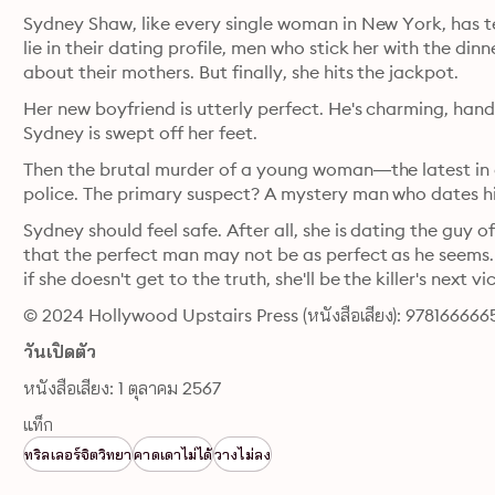
Sydney Shaw, like every single woman in New York, has terr
lie in their dating profile, men who stick her with the dinn
about their mothers. But finally, she hits the jackpot.
Her new boyfriend is utterly perfect. He's charming, hand
Sydney is swept off her feet.
Then the brutal murder of a young woman―the latest in 
Sydney should feel safe. After all, she is dating the guy o
that the perfect man may not be as perfect as he seems
if she doesn't get to the truth, she'll be the killer's next 
© 2024 Hollywood Upstairs Press (หนังสือเสียง): 97816666
วันเปิดตัว
หนังสือเสียง: 1 ตุลาคม 2567
แท็ก
ทริลเลอร์จิตวิทยา
คาดเดาไม่ได้
วางไม่ลง