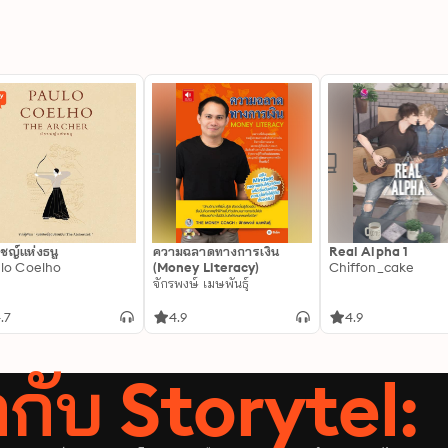
ชญ์แห่งธนู
ความฉลาดทางการเงิน
Real Alpha 1
lo Coelho
(Money Literacy)
Chiffon_cake
จักรพงษ์ เมษพันธุ์
.7
4.9
4.9
ลากับ Storytel: