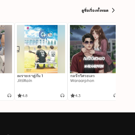
ดูชื่อเรื่องทั้งหมด
เพราะเราคู่กัน 1
กลรักวิศวะเลว
Real 
JittiRain
Waraarphon
Chiff
4.8
4.3
4.9