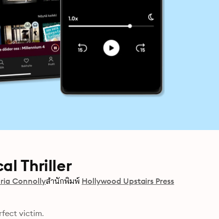
l Thriller
ria Connolly
สำนักพิมพ์
Hollywood Upstairs Press
rfect victim.