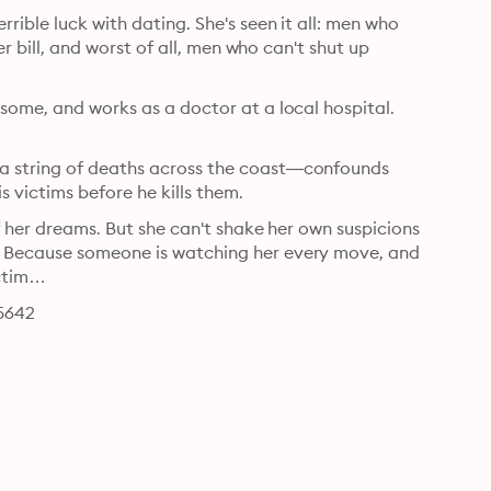
ible luck with dating. She's seen it all: men who 
er bill, and worst of all, men who can't shut up 
some, and works as a doctor at a local hospital. 
a string of deaths across the coast―confounds 
police. The primary suspect? A mystery man who dates his victims before he kills them. 
f her dreams. But she can't shake her own suspicions 
. Because someone is watching her every move, and 
victim…
65642