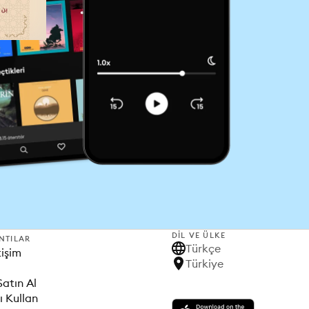
DIL VE ÜLKE
NTILAR
Türkçe
tişim
Türkiye
Satın Al
ı Kullan