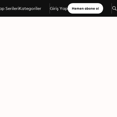
ap Serileri
Kategoriler
Giriş Yap
Hemen abone ol