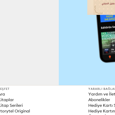
EŞFET
YARARLI BAĞLA
Ara
Yardım ve İle
itaplar
Abonelikler
itap Serileri
Hediye Kartı 
torytel Original
Hediye Kartın