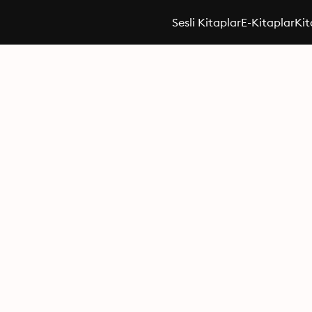
Sesli Kitaplar
E-Kitaplar
Kit