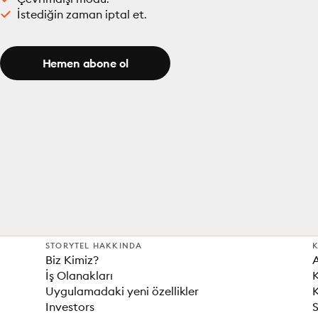
İstediğin zaman iptal et.
Hemen abone ol
STORYTEL HAKKINDA
K
Biz Kimiz?
İş Olanakları
K
Uygulamadaki yeni özellikler
K
Investors
S