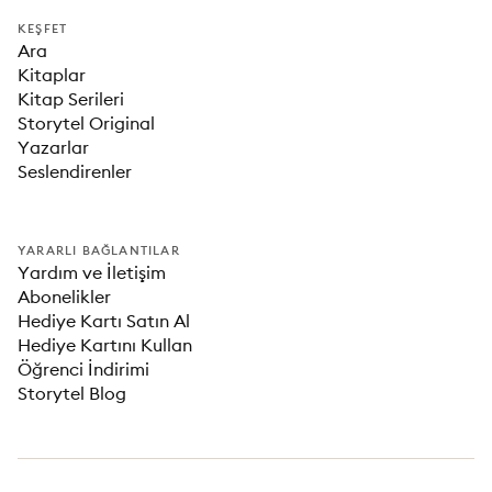
KEŞFET
Ara
Kitaplar
Kitap Serileri
Storytel Original
Yazarlar
Seslendirenler
YARARLI BAĞLANTILAR
Yardım ve İletişim
Abonelikler
Hediye Kartı Satın Al
Hediye Kartını Kullan
Öğrenci İndirimi
Storytel Blog