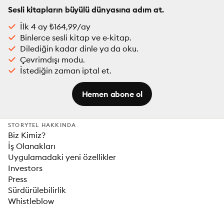
Sesli kitapların büyülü dünyasına adım at.
İlk 4 ay ₺164,99/ay
Binlerce sesli kitap ve e-kitap.
Dilediğin kadar dinle ya da oku.
Çevrimdışı modu.
İstediğin zaman iptal et.
Hemen abone ol
STORYTEL HAKKINDA
Biz Kimiz?
İş Olanakları
Uygulamadaki yeni özellikler
Investors
Press
Sürdürülebilirlik
Whistleblow