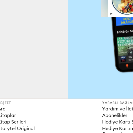
EŞFET
YARARLI BAĞLA
Ara
Yardım ve İle
itaplar
Abonelikler
itap Serileri
Hediye Kartı 
torytel Original
Hediye Kartın