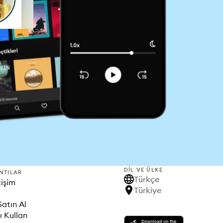
DIL VE ÜLKE
NTILAR
Türkçe
tişim
Türkiye
Satın Al
ı Kullan