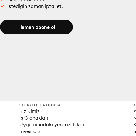
İstediğin zaman iptal et.
Hemen abone ol
STORYTEL HAKKINDA
K
Biz Kimiz?
İş Olanakları
K
Uygulamadaki yeni özellikler
K
Investors
S