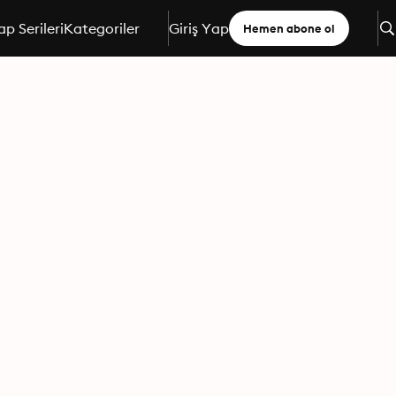
ap Serileri
Kategoriler
Giriş Yap
Hemen abone ol