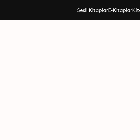
Sesli Kitaplar
E-Kitaplar
Kit