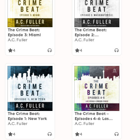
The Crime Beat:
The Crime Beat:
Episode 3: Miami
Episode 2:
A.C. Fuller
Washington, D.C.
A.C. Fuller
4
4
The Crime Beat:
The Crime Beat –
Episode 1: New York
Episodes 4–6: Las
A.C. Fuller
Vegas, London, Paris:
A.C. Fuller
Episodes 4-6: Las
Vegas, London, Paris
4
4