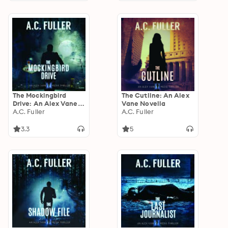
The Mockingbird
The Cutline: An Alex
Drive: An Alex Vane
Vane Novella
Media Thriller
A.C. Fuller
A.C. Fuller
3.3
5