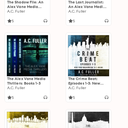
The Shadow File: An
The Last Journalist:
Alex Vane Media
An Alex Vane Media
Thriller
A.C. Fuller
Thriller
A.C. Fuller
5
5
The Alex Vane Media
The Crime Beat:
Thrillers: Books 1-3
Episodes 1-3: New
A.C. Fuller
York, Washington,
A.C. Fuller
D.C, Miami
5
5