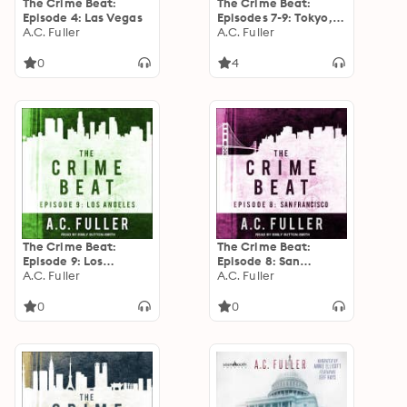
The Crime Beat:
The Crime Beat:
Episode 4: Las Vegas
Episodes 7-9: Tokyo,
A.C. Fuller
San Francisco, Los
A.C. Fuller
Angeles
0
4
The Crime Beat:
The Crime Beat:
Episode 9: Los
Episode 8: San
Angeles
A.C. Fuller
Francisco
A.C. Fuller
0
0