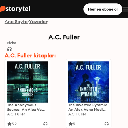
Hemen abone ol
Ana Sayfa
Yazarlar
A.C. Fuller
Biçim
A.C. Fuller kitapları
The Anonymous
The Inverted Pyramid:
Source: An Alex Vane
An Alex Vane Media
Media Thriller
A.C. Fuller
Thriller, Book 2
A.C. Fuller
3.2
5