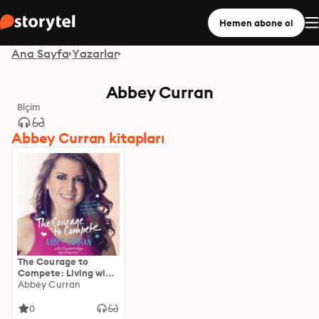
Hemen abone ol
Ana Sayfa
Yazarlar
Abbey Curran
Biçim
Abbey Curran kitapları
The Courage to
Compete: Living with
Cerebral Palsy and
Abbey Curran
Following My Dreams
0