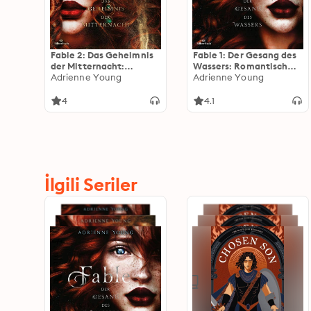
Fable 2: Das Geheimnis
Fable 1: Der Gesang des
der Mitternacht:
Wassers: Romantisch
Romantisch und
Adrienne Young
und aufregend: Die
Adrienne Young
aufregend: Die TikTok-
TikTok-Sensation auf
Sensation auf Deutsch!
Deutsch!
4
4.1
İlgili Seriler