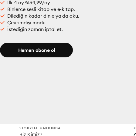
İlk 4 ay ₺164,99/ay
Binlerce sesli kitap ve e-kitap.
Dilediğin kadar dinle ya da oku.
Çevrimdışı modu.
İstediğin zaman iptal et.
Hemen abone ol
STORYTEL HAKKINDA
K
Biz Kimiz?