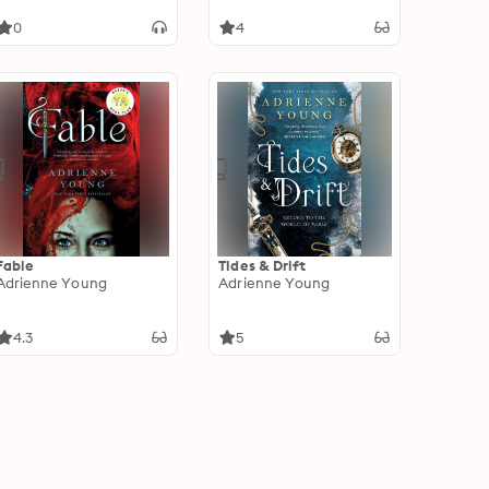
0
4
Fable
Tides & Drift
Adrienne Young
Adrienne Young
4.3
5