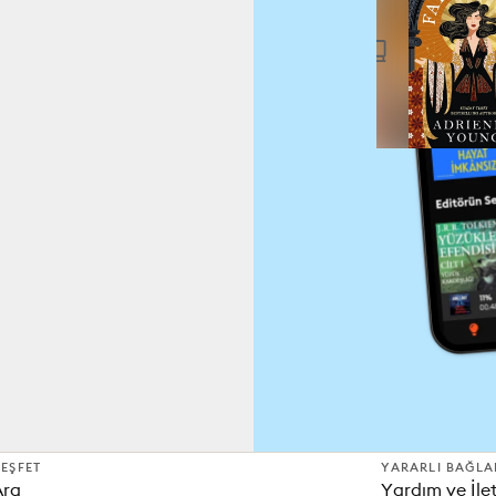
EŞFET
YARARLI BAĞLA
Ara
Yardım ve İle