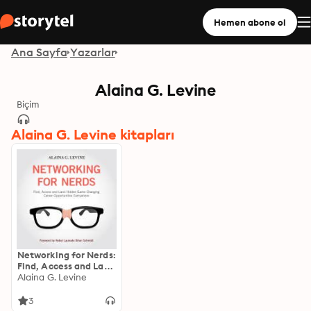
Hemen abone ol
Ana Sayfa
Yazarlar
Alaina G. Levine
Biçim
Alaina G. Levine kitapları
Networking for Nerds:
Find, Access and Land
Hidden Game-
Alaina G. Levine
Changing Career
Opportunities
3
Everywhere